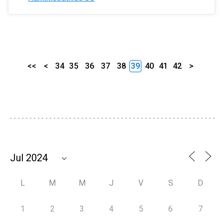
<<
<
34
35
36
37
38
39
40
41
42
>
L
M
M
J
V
S
D
1
2
3
4
5
6
7