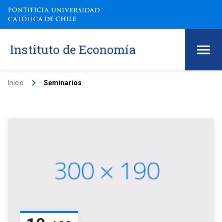
Instituto de Economía
keyboard_arrow_right
Inicio
Seminarios