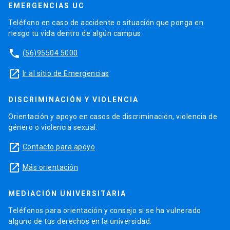
EMERGENCIAS UC
Teléfono en caso de accidente o situación que ponga en
riesgo tu vida dentro de algún campus.
phone
(56)95504 5000
launch
Ir al sitio de Emergencias
DISCRIMINACIÓN Y VIOLENCIA
Orientación y apoyo en casos de discriminación, violencia de
género o violencia sexual.
launch
Contacto para apoyo
launch
Más orientación
MEDIACIÓN UNIVERSITARIA
Teléfonos para orientación y consejo si se ha vulnerado
alguno de tus derechos en la universidad.