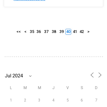
<<
<
35
36
37
38
39
40
41
42
>
L
M
M
J
V
S
D
1
2
3
4
5
6
7