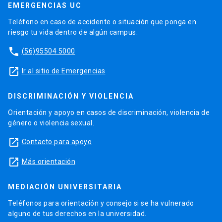
EMERGENCIAS UC
Teléfono en caso de accidente o situación que ponga en
riesgo tu vida dentro de algún campus.
phone
(56)95504 5000
launch
Ir al sitio de Emergencias
DISCRIMINACIÓN Y VIOLENCIA
Orientación y apoyo en casos de discriminación, violencia de
género o violencia sexual.
launch
Contacto para apoyo
launch
Más orientación
MEDIACIÓN UNIVERSITARIA
Teléfonos para orientación y consejo si se ha vulnerado
alguno de tus derechos en la universidad.