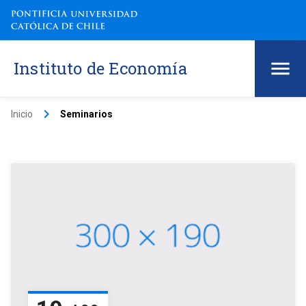
Instituto de Economía
keyboard_arrow_right
Inicio
Seminarios