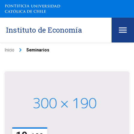
Instituto de Economía
keyboard_arrow_right
Inicio
Seminarios