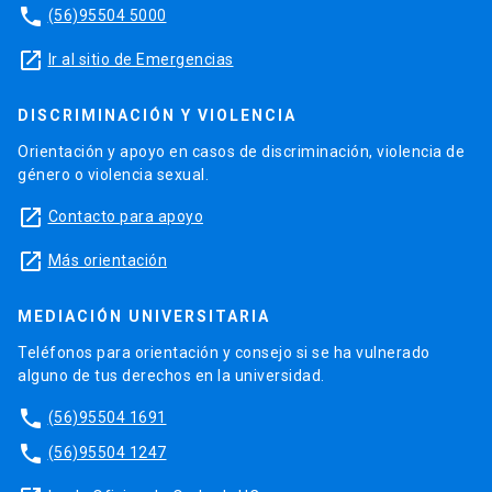
phone
(56)95504 5000
launch
Ir al sitio de Emergencias
DISCRIMINACIÓN Y VIOLENCIA
Orientación y apoyo en casos de discriminación, violencia de
género o violencia sexual.
launch
Contacto para apoyo
launch
Más orientación
MEDIACIÓN UNIVERSITARIA
Teléfonos para orientación y consejo si se ha vulnerado
alguno de tus derechos en la universidad.
phone
(56)95504 1691
phone
(56)95504 1247