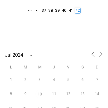
<<
<
37
38
39
40
41
42
L
M
M
J
V
S
D
1
2
3
4
5
6
7
8
9
11
12
13
14
10