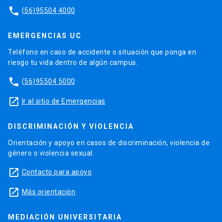
phone
(56)95504 4000
EMERGENCIAS UC
Teléfono en caso de accidente o situación que ponga en
riesgo tu vida dentro de algún campus.
phone
(56)95504 5000
launch
Ir al sitio de Emergencias
DISCRIMINACIÓN Y VIOLENCIA
Orientación y apoyo en casos de discriminación, violencia de
género o violencia sexual.
launch
Contacto para apoyo
launch
Más orientación
MEDIACIÓN UNIVERSITARIA