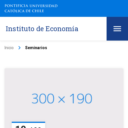
Instituto de Economía
keyboard_arrow_right
Inicio
Seminarios