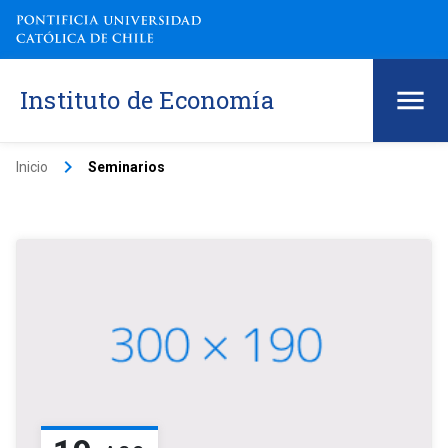
Instituto de Economía
keyboard_arrow_right
Inicio
Seminarios