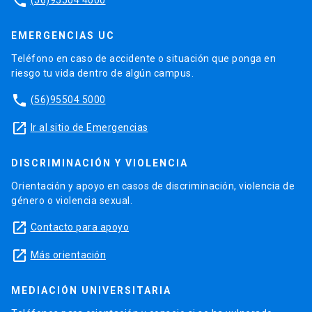
phone
EMERGENCIAS UC
Teléfono en caso de accidente o situación que ponga en
riesgo tu vida dentro de algún campus.
phone
(56)95504 5000
launch
Ir al sitio de Emergencias
DISCRIMINACIÓN Y VIOLENCIA
Orientación y apoyo en casos de discriminación, violencia de
género o violencia sexual.
launch
Contacto para apoyo
launch
Más orientación
MEDIACIÓN UNIVERSITARIA