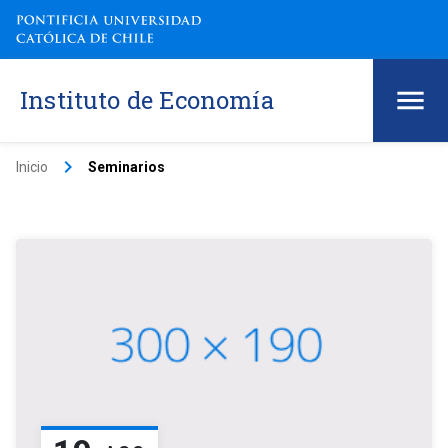
Instituto de Economía
keyboard_arrow_right
Inicio
Seminarios