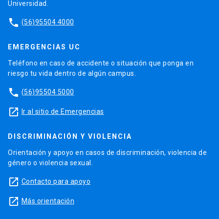
Universidad.
phone
(56)95504 4000
EMERGENCIAS UC
Teléfono en caso de accidente o situación que ponga en
riesgo tu vida dentro de algún campus.
phone
(56)95504 5000
launch
Ir al sitio de Emergencias
DISCRIMINACIÓN Y VIOLENCIA
Orientación y apoyo en casos de discriminación, violencia de
género o violencia sexual.
launch
Contacto para apoyo
launch
Más orientación