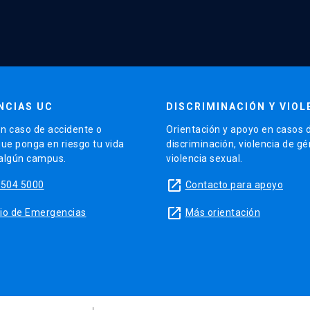
NCIAS UC
DISCRIMINACIÓN Y VIOL
n caso de accidente o
Orientación y apoyo en casos 
que ponga en riesgo tu vida
discriminación, violencia de g
 algún campus.
violencia sexual.
launch
5504 5000
Contacto para apoyo
launch
sitio de Emergencias
Más orientación