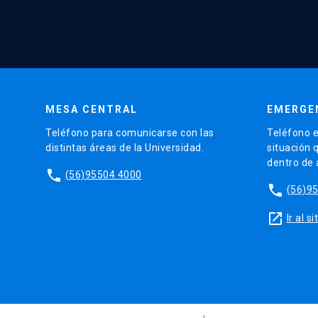
MESA CENTRAL
EMERGE
Teléfono para comunicarse con las
Teléfono e
distintas áreas de la Universidad.
situación 
dentro de
phone
(56)95504 4000
phone
(56)9
launch
Ir al 