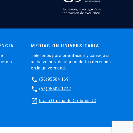
ENCIA
MEDIACIÓN UNIVERSITARIA
de
Teléfonos para orientación y consejo si
énero o
se ha vulnerado alguno de tus derechos
en la universidad.
phone
(56)95504 1691
phone
(56)95504 1247
launch
Ir a la Oficina de Ombuds UC