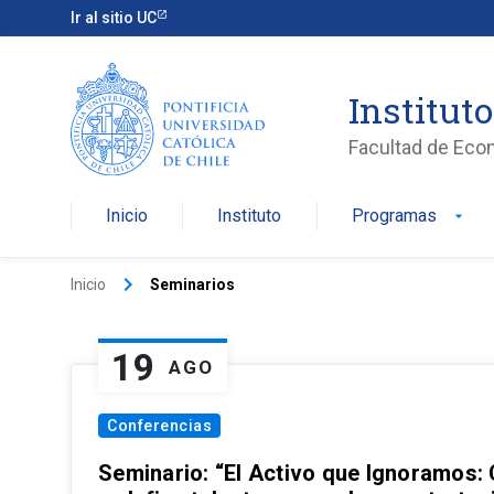
Ir al sitio UC
Institut
Facultad de Eco
Inicio
Instituto
Programas
arrow_drop_down
keyboard_arrow_right
Inicio
Seminarios
19
AGO
Conferencias
Seminario: “El Activo que Ignoramos: