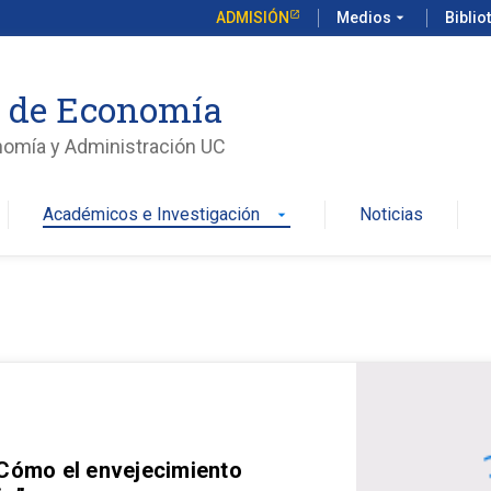
ADMISIÓN
Medios
arrow_drop_down
Biblio
o de Economía
nomía y Administración UC
Académicos e Investigación
Noticias
arrow_drop_down
 Cómo el envejecimiento