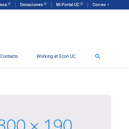
teca
Donaciones
Mi Portal UC
Correo
arrow_drop_down
search
Contacto
Working at Econ UC