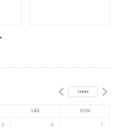
>
TODAY
SÁB
DOM
5
6
7