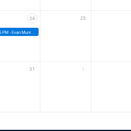
25
24
5 PM -
Evan Munro, Neyman Visiting Assistant Professor in the Department of Statistics at UC Berkeley
31
1