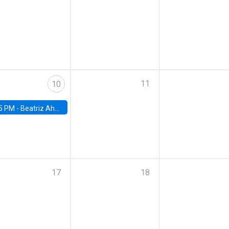
11
10
5 PM -
Beatriz Ahumada, PhD candidate, Universidad de Pittsburgh
17
18