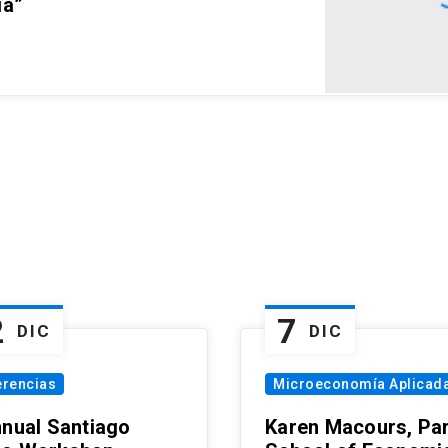
ia”
2
7
DIC
DIC
erencias
Microeconomía Aplicad
nnual Santiago
Karen Macours, Par