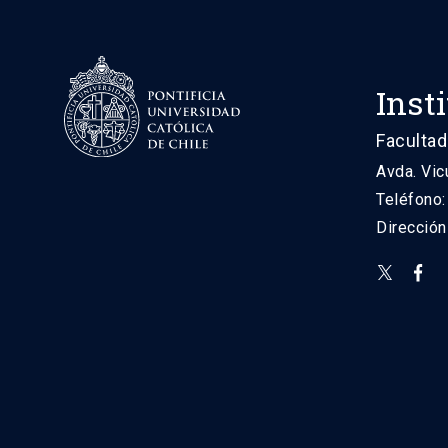
Inst
Facultad
Avda. Vic
Teléfono
Direcció