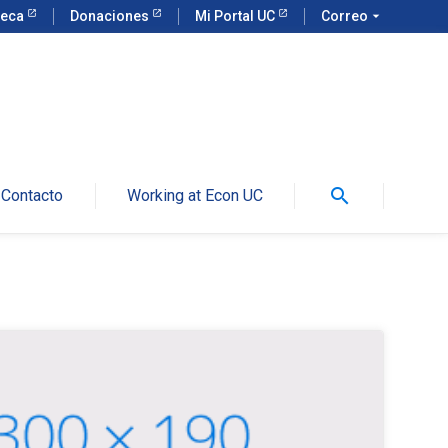
teca
Donaciones
Mi Portal UC
Correo
arrow_drop_down
search
Contacto
Working at Econ UC