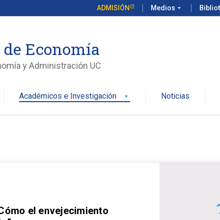
ADMISIÓN
Medios
arrow_drop_down
Biblio
o de Economía
nomía y Administración UC
Académicos e Investigación
Noticias
arrow_drop_down
 Cómo el envejecimiento