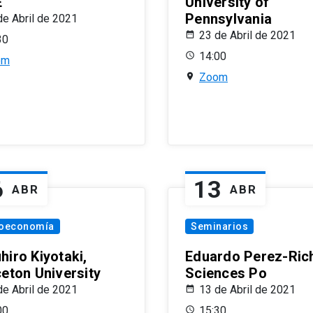
E
University of
Pennsylvania
de Abril de 2021
23 de Abril de 2021
30
14:00
om
Zoom
6
13
ABR
ABR
oeconomía
Seminarios
hiro Kiyotaki,
Eduardo Perez-Rich
ceton University
Sciences Po
de Abril de 2021
13 de Abril de 2021
00
15:30