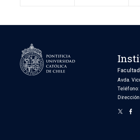
Inst
Facultad
Avda. Vic
Teléfono
Direcció