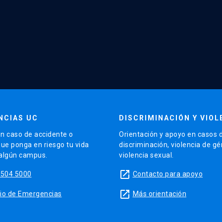
NCIAS UC
DISCRIMINACIÓN Y VIOL
n caso de accidente o
Orientación y apoyo en casos 
que ponga en riesgo tu vida
discriminación, violencia de g
 algún campus.
violencia sexual.
launch
5504 5000
Contacto para apoyo
launch
sitio de Emergencias
Más orientación