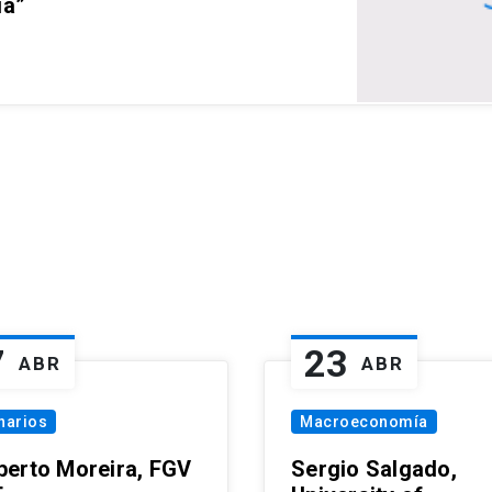
ia”
7
23
ABR
ABR
narios
Macroeconomía
erto Moreira, FGV
Sergio Salgado,