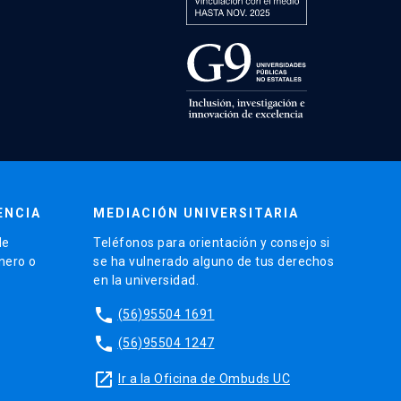
ENCIA
MEDIACIÓN UNIVERSITARIA
de
Teléfonos para orientación y consejo si
énero o
se ha vulnerado alguno de tus derechos
en la universidad.
phone
(56)95504 1691
phone
(56)95504 1247
launch
Ir a la Oficina de Ombuds UC