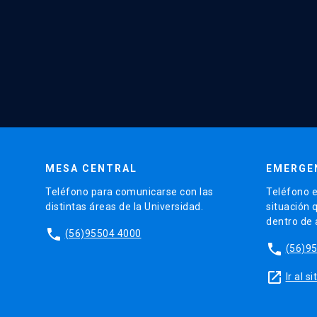
MESA CENTRAL
EMERGE
Teléfono para comunicarse con las
Teléfono e
distintas áreas de la Universidad.
situación 
dentro de
phone
(56)95504 4000
phone
(56)9
launch
Ir al 