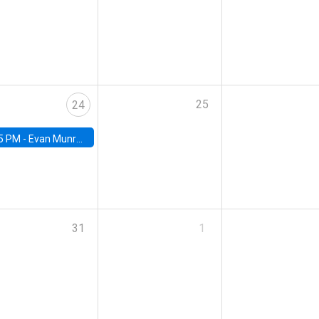
25
24
5 PM -
Evan Munro, Neyman Visiting Assistant Professor in the Department of Statistics at UC Berkeley
31
1