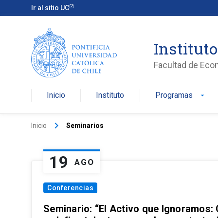
Ir al sitio UC
Institut
Facultad de Eco
Inicio
Instituto
Programas
arrow_drop_down
keyboard_arrow_right
Inicio
Seminarios
19
AGO
Conferencias
Seminario: “El Activo que Ignoramos: