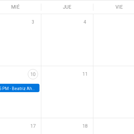
MIÉ
JUE
VIE
3
4
11
10
5 PM -
Beatriz Ahumada, PhD candidate, Universidad de Pittsburgh
17
18