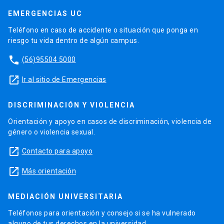
EMERGENCIAS UC
Teléfono en caso de accidente o situación que ponga en
riesgo tu vida dentro de algún campus.
phone
(56)95504 5000
launch
Ir al sitio de Emergencias
DISCRIMINACIÓN Y VIOLENCIA
Orientación y apoyo en casos de discriminación, violencia de
género o violencia sexual.
launch
Contacto para apoyo
launch
Más orientación
MEDIACIÓN UNIVERSITARIA
Teléfonos para orientación y consejo si se ha vulnerado
alguno de tus derechos en la universidad.