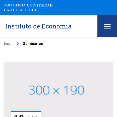
Instituto de Economía
keyboard_arrow_right
Inicio
Seminarios