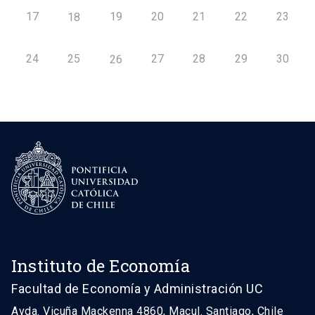
17
19
20
21
22
23
18
24
25
27
28
29
30
26
Instituto de Economía
Facultad de Economía y Administración UC
Avda. Vicuña Mackenna 4860, Macul. Santiago, Chile