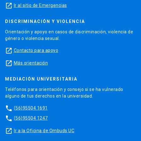
launch
Ir al sitio de Emergencias
DISCRIMINACIÓN Y VIOLENCIA
Orientación y apoyo en casos de discriminación, violencia de
género o violencia sexual.
launch
Contacto para apoyo
launch
Más orientación
MEDIACIÓN UNIVERSITARIA
Teléfonos para orientación y consejo si se ha vulnerado
alguno de tus derechos en la universidad.
phone
(56)95504 1691
phone
(56)95504 1247
launch
Ir a la Oficina de Ombuds UC