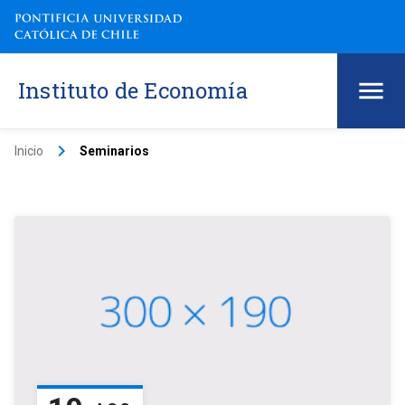
Instituto de Economía
keyboard_arrow_right
Inicio
Seminarios