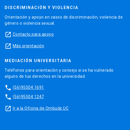
DISCRIMINACIÓN Y VIOLENCIA
Orientación y apoyo en casos de discriminación, violencia de
género o violencia sexual.
launch
Contacto para apoyo
launch
Más orientación
MEDIACIÓN UNIVERSITARIA
Teléfonos para orientación y consejo si se ha vulnerado
alguno de tus derechos en la universidad.
phone
(56)95504 1691
phone
(56)95504 1247
launch
Ir a la Oficina de Ombuds UC