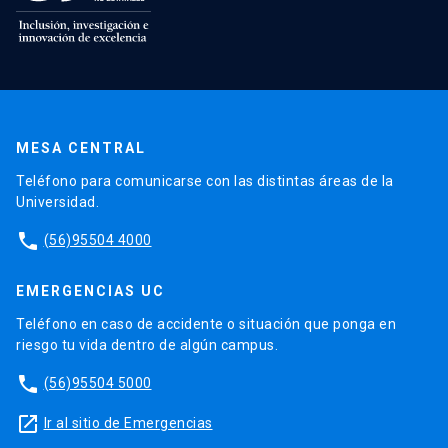
MESA CENTRAL
Teléfono para comunicarse con las distintas áreas de la
Universidad.
phone
(56)95504 4000
EMERGENCIAS UC
Teléfono en caso de accidente o situación que ponga en
riesgo tu vida dentro de algún campus.
phone
(56)95504 5000
launch
Ir al sitio de Emergencias