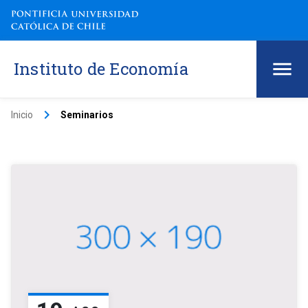
Instituto de Economía
keyboard_arrow_right
Inicio
Seminarios