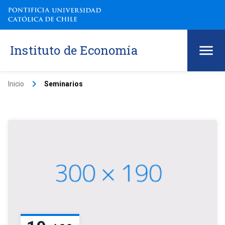
Instituto de Economía
keyboard_arrow_right
Inicio
Seminarios