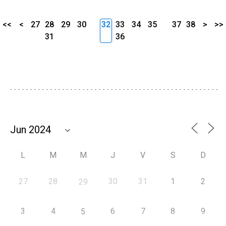
<<
<
27
28
29
30
32
33
34
35
37
38
>
>>
31
36
L
M
M
J
V
S
D
27
28
30
31
1
2
29
3
4
6
7
8
9
5