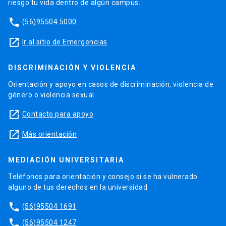
riesgo tu vida dentro de algún campus.
phone
(56)95504 5000
launch
Ir al sitio de Emergencias
DISCRIMINACIÓN Y VIOLENCIA
Orientación y apoyo en casos de discriminación, violencia de
género o violencia sexual.
launch
Contacto para apoyo
launch
Más orientación
MEDIACIÓN UNIVERSITARIA
Teléfonos para orientación y consejo si se ha vulnerado
alguno de tus derechos en la universidad.
phone
(56)95504 1691
phone
(56)95504 1247