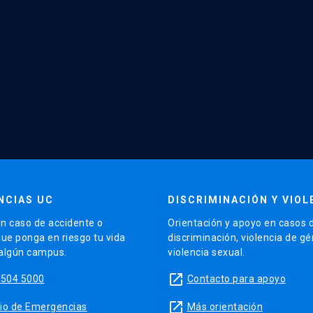
NCIAS UC
DISCRIMINACIÓN Y VIOL
n caso de accidente o
Orientación y apoyo en casos 
que ponga en riesgo tu vida
discriminación, violencia de g
 algún campus.
violencia sexual.
launch
5504 5000
Contacto para apoyo
launch
sitio de Emergencias
Más orientación