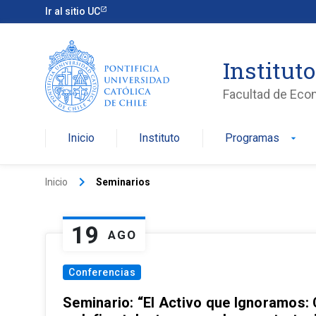
Ir al sitio UC
Institut
Facultad de Eco
Inicio
Instituto
Programas
arrow_drop_down
keyboard_arrow_right
Inicio
Seminarios
19
AGO
Conferencias
Seminario: “El Activo que Ignoramos: