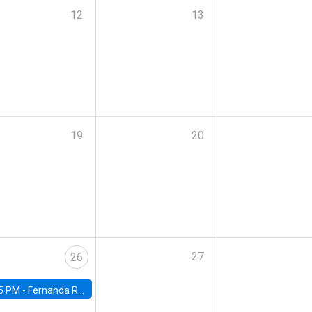
12
13
19
20
27
26
5 PM -
Fernanda Rojas Ampuero, University of Wisconsin-Madison