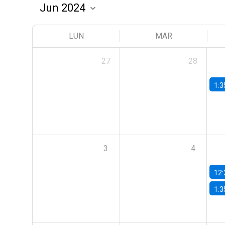
LUN
MAR
27
28
1:3
3
4
12:
1:3