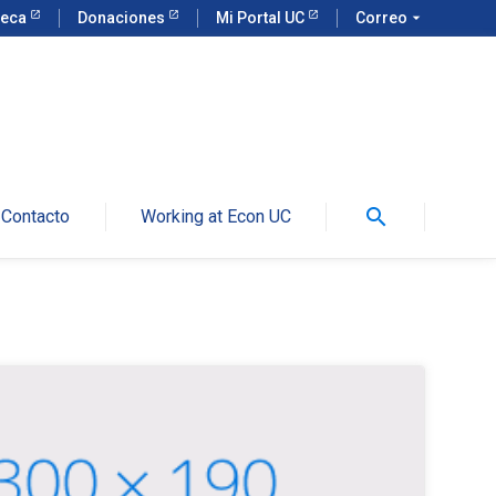
teca
Donaciones
Mi Portal UC
Correo
arrow_drop_down
search
Contacto
Working at Econ UC