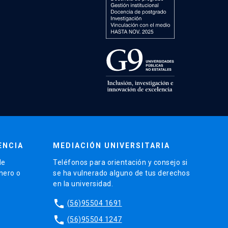
ENCIA
MEDIACIÓN UNIVERSITARIA
de
Teléfonos para orientación y consejo si
énero o
se ha vulnerado alguno de tus derechos
en la universidad.
phone
(56)95504 1691
phone
(56)95504 1247