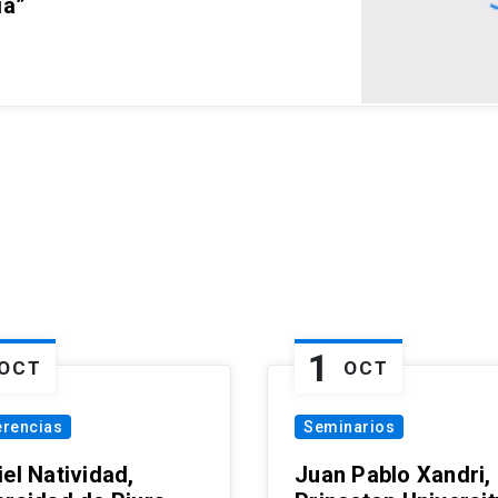
ia”
1
OCT
OCT
erencias
Seminarios
el Natividad,
Juan Pablo Xandri,