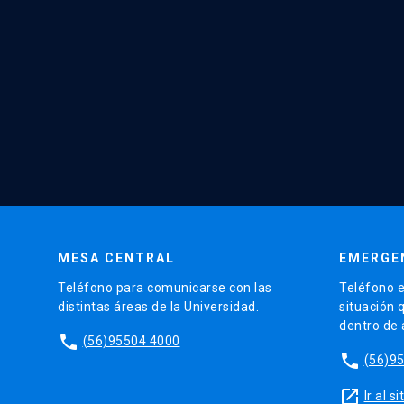
MESA CENTRAL
EMERGE
Teléfono para comunicarse con las
Teléfono e
distintas áreas de la Universidad.
situación 
dentro de
phone
(56)95504 4000
phone
(56)9
launch
Ir al 