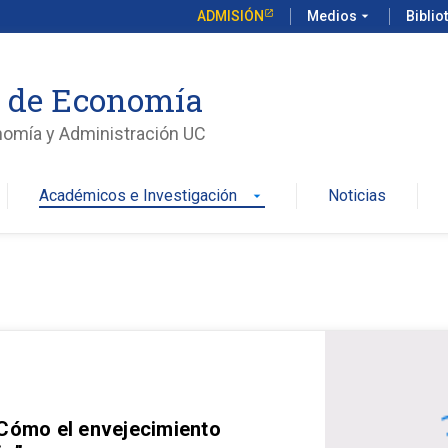
ADMISIÓN
Medios
arrow_drop_down
Biblio
o de Economía
nomía y Administración UC
Académicos e Investigación
Noticias
arrow_drop_down
 Cómo el envejecimiento