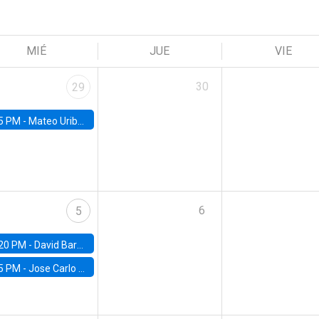
MIÉ
JUE
VIE
30
29
5 PM -
Mateo Uribe-Castro, Universidad de los Andes (Colombia)
6
5
20 PM -
David Bardey, Universidad de los Andes - CEDE
5 PM -
Jose Carlo Bermudez, UC (ME) & World Bank