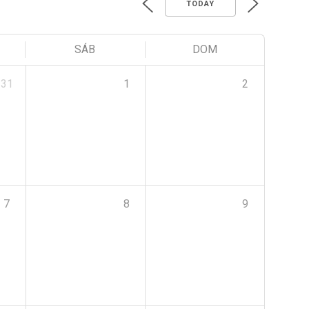
TODAY
SÁB
DOM
31
1
2
7
8
9