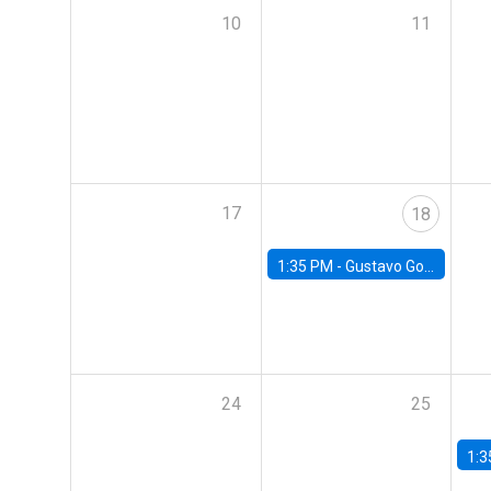
10
11
17
18
1:35 PM -
Gustavo González, Banco Central de Chile
24
25
1:3