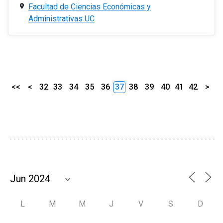
Facultad de Ciencias Económicas y
Administrativas UC
<<
<
32
33
34
35
36
37
38
39
40
41
42
>
L
M
M
J
V
S
D