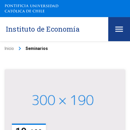
Instituto de Economía
keyboard_arrow_right
Inicio
Seminarios