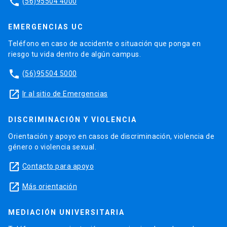
phone
(56)95504 4000
EMERGENCIAS UC
Teléfono en caso de accidente o situación que ponga en
riesgo tu vida dentro de algún campus.
phone
(56)95504 5000
launch
Ir al sitio de Emergencias
DISCRIMINACIÓN Y VIOLENCIA
Orientación y apoyo en casos de discriminación, violencia de
género o violencia sexual.
launch
Contacto para apoyo
launch
Más orientación
MEDIACIÓN UNIVERSITARIA