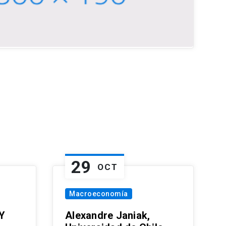
29
OCT
Macroeconomía
Y
Alexandre Janiak,