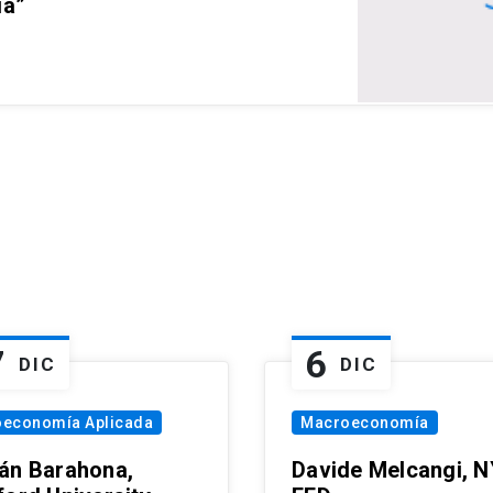
ia”
7
6
DIC
DIC
oeconomía Aplicada
Macroeconomía
án Barahona,
Davide Melcangi, N