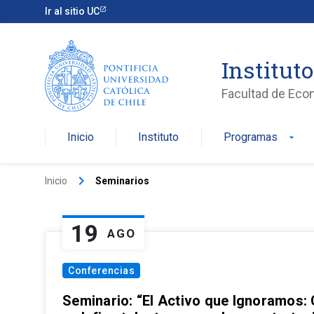
Ir al sitio UC
Institut
Facultad de Eco
Inicio
Instituto
Programas
arrow_drop_down
keyboard_arrow_right
Inicio
Seminarios
19
AGO
Conferencias
Seminario: “El Activo que Ignoramos: