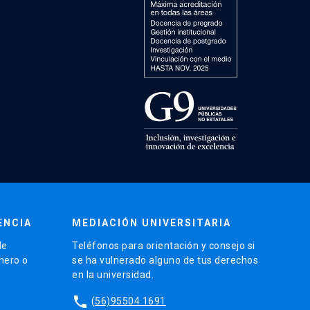
ENCIA
MEDIACIÓN UNIVERSITARIA
de
Teléfonos para orientación y consejo si
énero o
se ha vulnerado alguno de tus derechos
en la universidad.
phone
(56)95504 1691