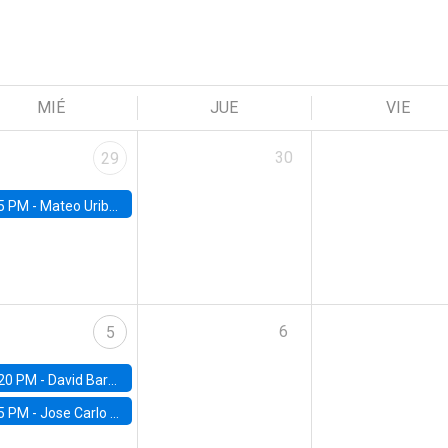
MIÉ
JUE
VIE
30
29
5 PM -
Mateo Uribe-Castro, Universidad de los Andes (Colombia)
6
5
20 PM -
David Bardey, Universidad de los Andes - CEDE
5 PM -
Jose Carlo Bermudez, UC (ME) & World Bank