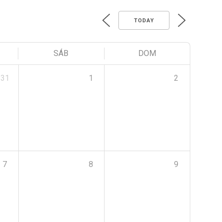
TODAY
SÁB
DOM
31
1
2
7
8
9