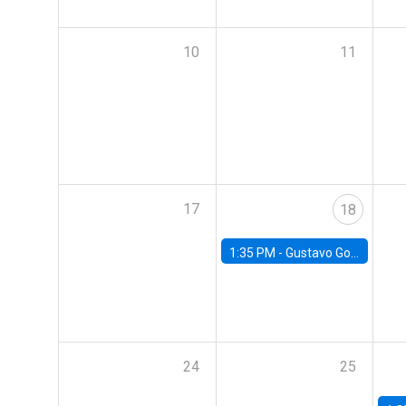
10
11
17
18
1:35 PM -
Gustavo González, Banco Central de Chile
24
25