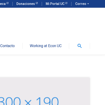
teca
Donaciones
Mi Portal UC
Correo
arrow_drop_down
search
Contacto
Working at Econ UC