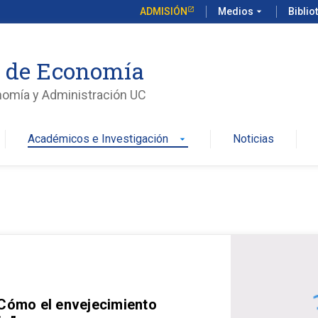
ADMISIÓN
Medios
arrow_drop_down
Biblio
o de Economía
nomía y Administración UC
Académicos e Investigación
Noticias
arrow_drop_down
 Cómo el envejecimiento