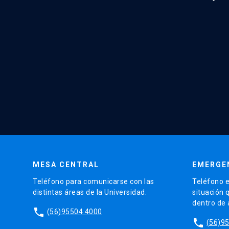
MESA CENTRAL
EMERGE
Teléfono para comunicarse con las
Teléfono e
distintas áreas de la Universidad.
situación 
dentro de
phone
(56)95504 4000
phone
(56)9