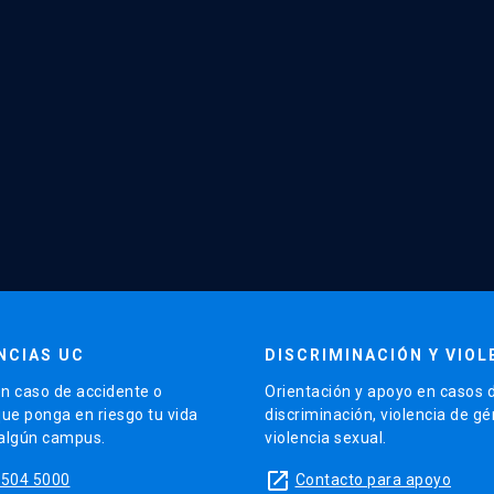
NCIAS UC
DISCRIMINACIÓN Y VIOL
n caso de accidente o
Orientación y apoyo en casos 
que ponga en riesgo tu vida
discriminación, violencia de g
 algún campus.
violencia sexual.
launch
5504 5000
Contacto para apoyo