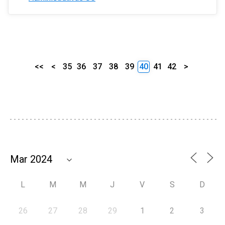
<<
<
35
36
37
38
39
40
41
42
>
L
M
M
J
V
S
D
26
27
28
29
1
2
3