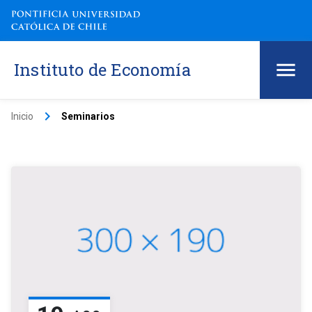
Instituto de Economía
keyboard_arrow_right
Inicio
Seminarios