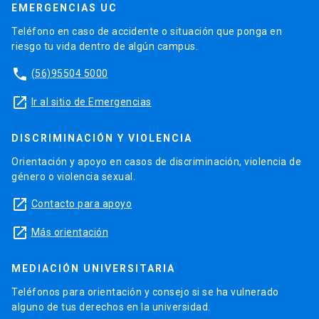
EMERGENCIAS UC
Teléfono en caso de accidente o situación que ponga en
riesgo tu vida dentro de algún campus.
phone
(56)95504 5000
launch
Ir al sitio de Emergencias
DISCRIMINACIÓN Y VIOLENCIA
Orientación y apoyo en casos de discriminación, violencia de
género o violencia sexual.
launch
Contacto para apoyo
launch
Más orientación
MEDIACIÓN UNIVERSITARIA
Teléfonos para orientación y consejo si se ha vulnerado
alguno de tus derechos en la universidad.