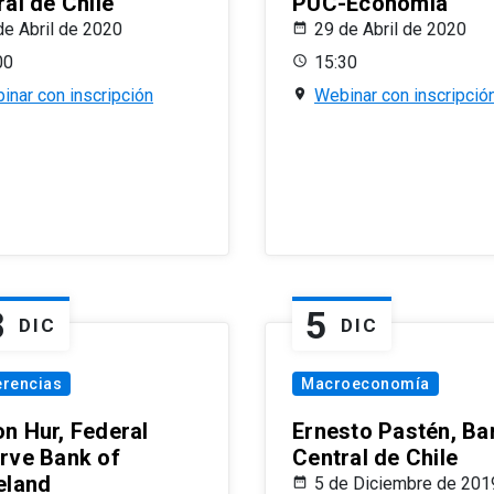
al de Chile
PUC-Economía
de Abril de 2020
29 de Abril de 2020
00
15:30
inar con inscripción
Webinar con inscripció
8
5
DIC
DIC
erencias
Macroeconomía
n Hur, Federal
Ernesto Pastén, Ba
rve Bank of
Central de Chile
eland
5 de Diciembre de 201