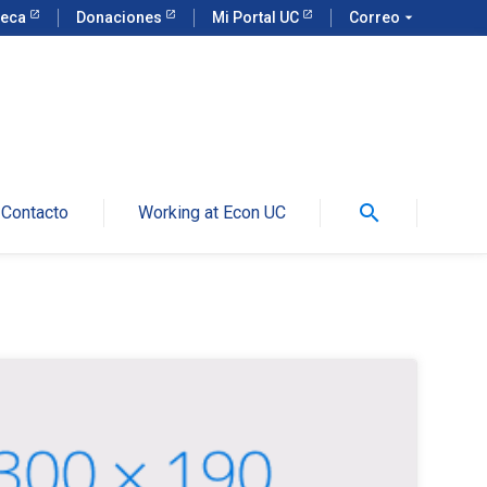
teca
Donaciones
Mi Portal UC
Correo
arrow_drop_down
search
Contacto
Working at Econ UC