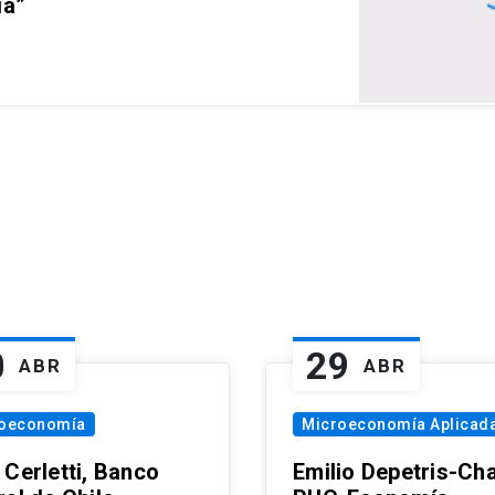
ia”
0
29
ABR
ABR
oeconomía
Microeconomía Aplicad
 Cerletti, Banco
Emilio Depetris-Cha