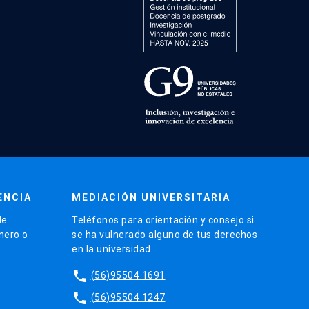
ENCIA
MEDIACIÓN UNIVERSITARIA
de
Teléfonos para orientación y consejo si
énero o
se ha vulnerado alguno de tus derechos
en la universidad.
phone
(56)95504 1691
phone
(56)95504 1247