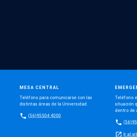
MESA CENTRAL
EMERGE
Teléfono para comunicarse con las
Teléfono e
distintas áreas de la Universidad.
situación 
dentro de
phone
(56)95504 4000
phone
(56)9
launch
Ir al 