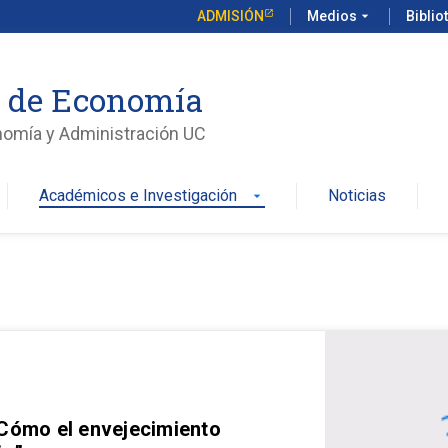
ADMISIÓN
Medios
arrow_drop_down
Biblio
o de Economía
nomía y Administración UC
Académicos e Investigación
Noticias
arrow_drop_down
 Cómo el envejecimiento