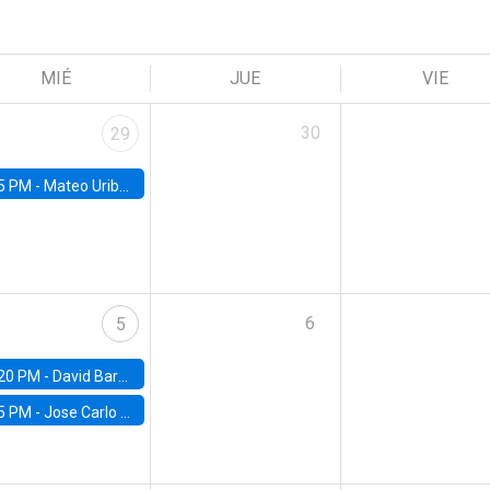
MIÉ
JUE
VIE
30
29
5 PM -
Mateo Uribe-Castro, Universidad de los Andes (Colombia)
6
5
20 PM -
David Bardey, Universidad de los Andes - CEDE
5 PM -
Jose Carlo Bermudez, UC (ME) & World Bank