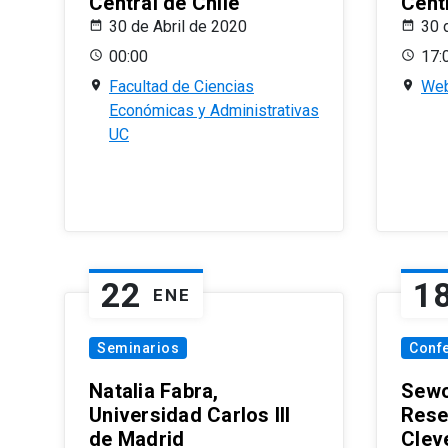
Central de Chile
Centr
30 de Abril de 2020
30 
00:00
17:
Facultad de Ciencias
Web
Económicas y Administrativas
UC
22
1
ENE
Seminarios
Conf
Natalia Fabra,
Sewo
Universidad Carlos III
Rese
de Madrid
Clev