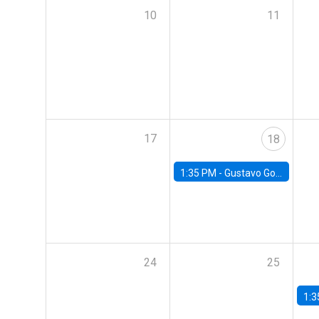
10
11
17
18
1:35 PM -
Gustavo González, Banco Central de Chile
24
25
1:3