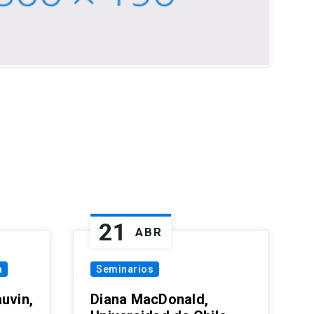
21
ABR
a
Seminarios
uvin,
Diana MacDonald,