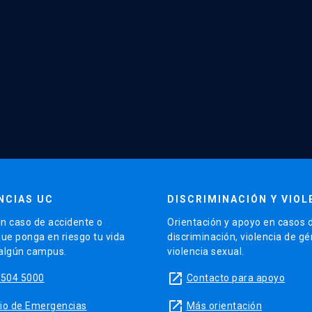
NCIAS UC
DISCRIMINACIÓN Y VIOL
n caso de accidente o
Orientación y apoyo en casos 
que ponga en riesgo tu vida
discriminación, violencia de g
 algún campus.
violencia sexual.
launch
5504 5000
Contacto para apoyo
launch
sitio de Emergencias
Más orientación