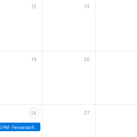
12
13
19
20
27
26
5 PM -
Fernanda Rojas Ampuero, University of Wisconsin-Madison