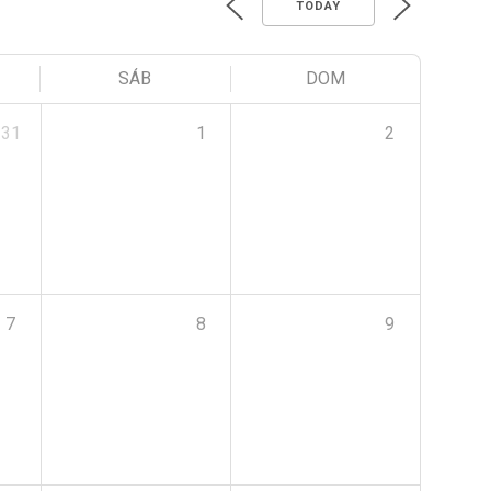
TODAY
SÁB
DOM
31
1
2
7
8
9