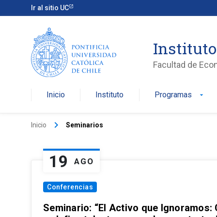
Ir al sitio UC
Institut
Facultad de Eco
Inicio
Instituto
Programas
arrow_drop_down
keyboard_arrow_right
Inicio
Seminarios
19
AGO
Conferencias
Seminario: “El Activo que Ignoramos: