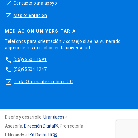
launch
Contacto para apoyo
launch
Más orientación
MEDIACIÓN UNIVERSITARIA
Teléfonos para orientación y consejo si se ha vulnerado
alguno de tus derechos en la universidad.
phone
(56)95504 1691
phone
(56)95504 1247
launch
Ir a la Oficina de Ombuds UC
Diseño y desarrollo:
Urantiacos
Asesoría:
Dirección Digital
, Prorrectoría
Utilizando el
Kit Digital UC