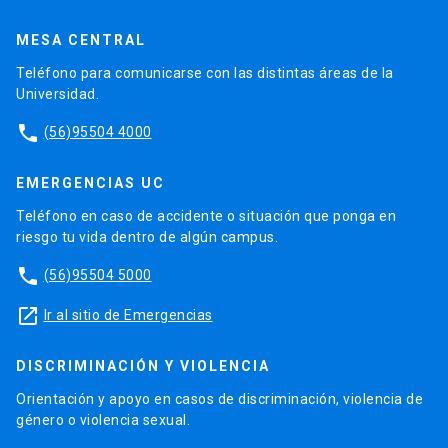
MESA CENTRAL
Teléfono para comunicarse con las distintas áreas de la
Universidad.
phone
(56)95504 4000
EMERGENCIAS UC
Teléfono en caso de accidente o situación que ponga en
riesgo tu vida dentro de algún campus.
phone
(56)95504 5000
launch
Ir al sitio de Emergencias
DISCRIMINACIÓN Y VIOLENCIA
Orientación y apoyo en casos de discriminación, violencia de
género o violencia sexual.