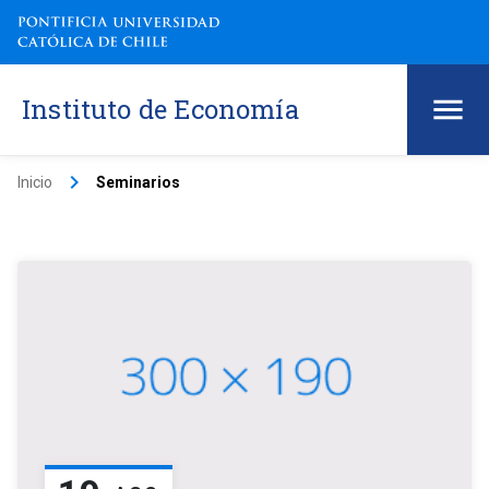
Instituto de Economía
keyboard_arrow_right
Inicio
Seminarios