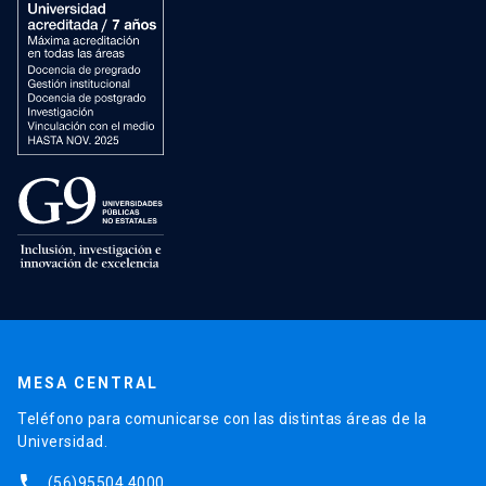
MESA CENTRAL
Teléfono para comunicarse con las distintas áreas de la
Universidad.
phone
(56)95504 4000