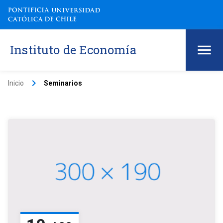
Instituto de Economía
keyboard_arrow_right
Inicio
Seminarios