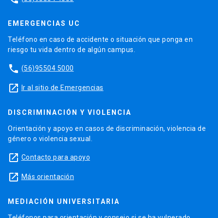
EMERGENCIAS UC
Teléfono en caso de accidente o situación que ponga en
riesgo tu vida dentro de algún campus.
phone
(56)95504 5000
launch
Ir al sitio de Emergencias
DISCRIMINACIÓN Y VIOLENCIA
Orientación y apoyo en casos de discriminación, violencia de
género o violencia sexual.
launch
Contacto para apoyo
launch
Más orientación
MEDIACIÓN UNIVERSITARIA
Teléfonos para orientación y consejo si se ha vulnerado