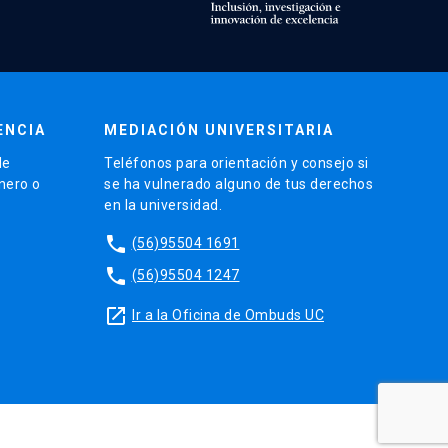
ENCIA
MEDIACIÓN UNIVERSITARIA
de
Teléfonos para orientación y consejo si
énero o
se ha vulnerado alguno de tus derechos
en la universidad.
phone
(56)95504 1691
phone
(56)95504 1247
launch
Ir a la Oficina de Ombuds UC