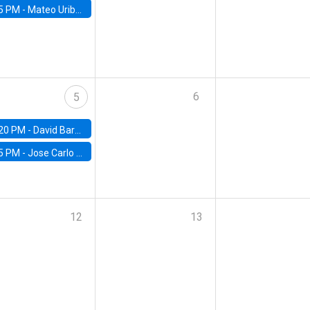
5 PM -
Mateo Uribe-Castro, Universidad de los Andes (Colombia)
6
5
20 PM -
David Bardey, Universidad de los Andes - CEDE
5 PM -
Jose Carlo Bermudez, UC (ME) & World Bank
12
13