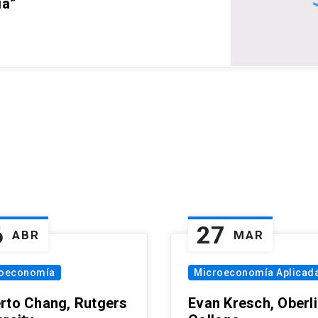
ia”
6
27
ABR
MAR
oeconomía
Microeconomía Aplicad
rto Chang, Rutgers
Evan Kresch, Oberl