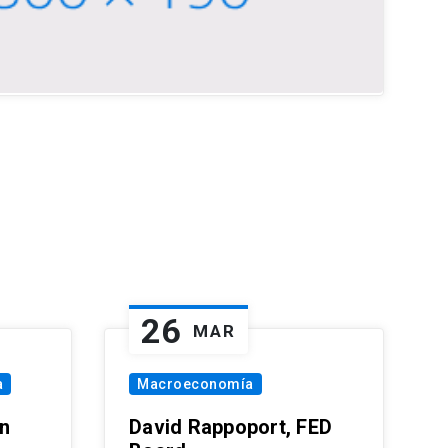
26
MAR
a
Macroeconomía
in
David Rappoport, FED