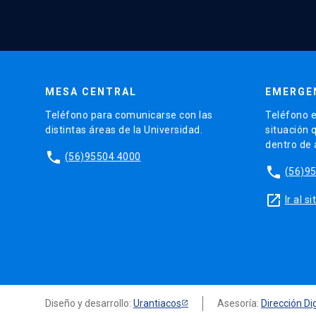
MESA CENTRAL
EMERGE
Teléfono para comunicarse con las
Teléfono e
distintas áreas de la Universidad.
situación 
dentro de
phone
(56)95504 4000
phone
(56)9
launch
Ir al 
Diseño y desarrollo:
Urantiacos
Asesoría:
Dirección Dig