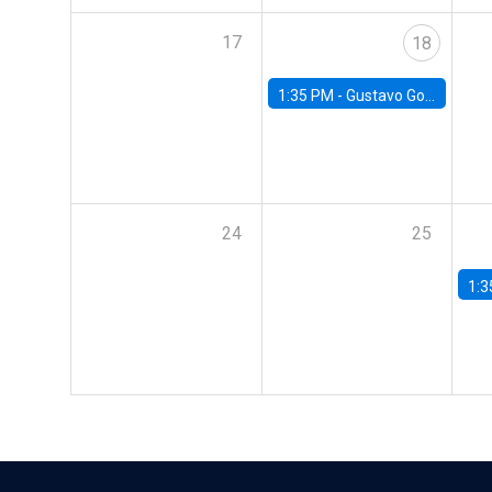
17
18
1:35 PM -
Gustavo González, Banco Central de Chile
24
25
1:3