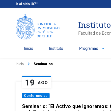
Ir al sitio UC
Institut
Facultad de Eco
Inicio
Instituto
Programas
arrow_drop_down
keyboard_arrow_right
Inicio
Seminarios
19
AGO
Conferencias
Seminario: “El Activo que Ignoramos: