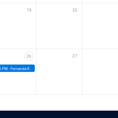
19
20
27
26
5 PM -
Fernanda Rojas Ampuero, University of Wisconsin-Madison