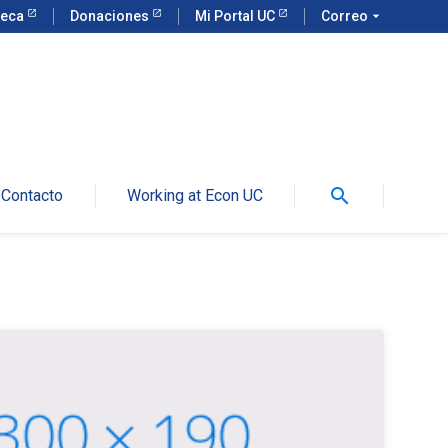
teca
Donaciones
Mi Portal UC
Correo
arrow_drop_down
search
Contacto
Working at Econ UC