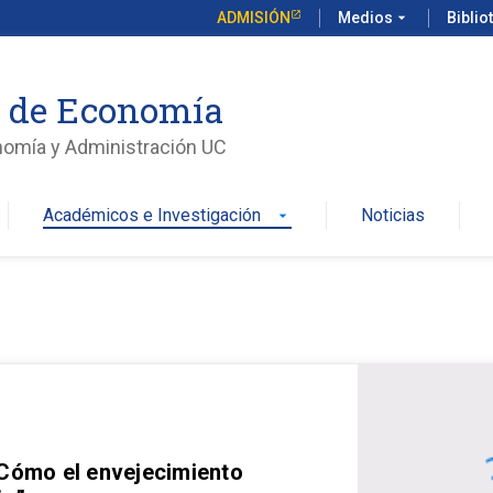
ADMISIÓN
Medios
arrow_drop_down
Biblio
o de Economía
nomía y Administración UC
Académicos e Investigación
Noticias
arrow_drop_down
 Cómo el envejecimiento