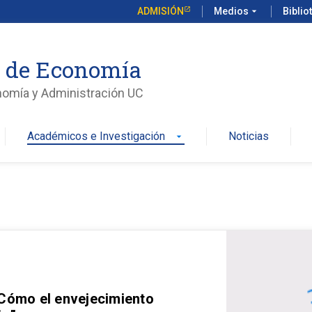
ADMISIÓN
Medios
arrow_drop_down
Biblio
o de Economía
nomía y Administración UC
Académicos e Investigación
Noticias
arrow_drop_down
 Cómo el envejecimiento