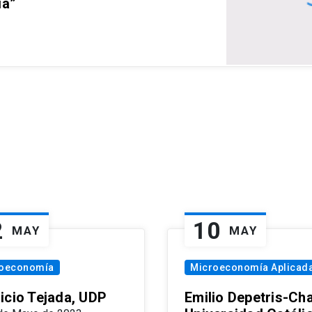
ia”
2
10
MAY
MAY
oeconomía
Microeconomía Aplicad
icio Tejada, UDP
Emilio Depetris-Cha