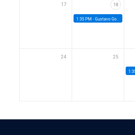
17
18
1:35 PM -
Gustavo González, Banco Central de Chile
24
25
1:3