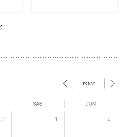
>
TODAY
SÁB
DOM
31
1
2