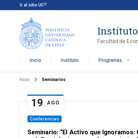
Ir al sitio UC
Institut
Facultad de Eco
Inicio
Instituto
Programas
arrow_drop_down
keyboard_arrow_right
Inicio
Seminarios
19
AGO
Conferencias
Seminario: “El Activo que Ignoramos: