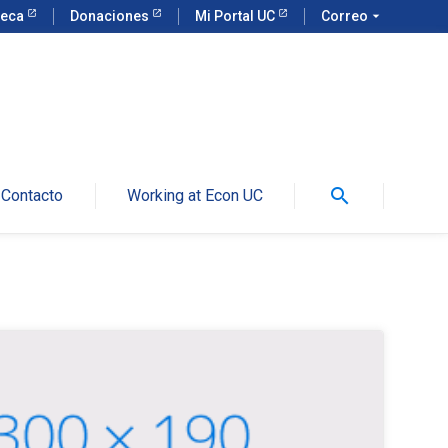
teca
Donaciones
Mi Portal UC
Correo
arrow_drop_down
search
Contacto
Working at Econ UC