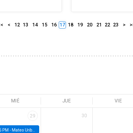
<<
<
12
13
14
15
16
17
18
19
20
21
22
23
>
>
MIÉ
JUE
VIE
30
29
5 PM -
Mateo Uribe-Castro, Universidad de los Andes (Colombia)