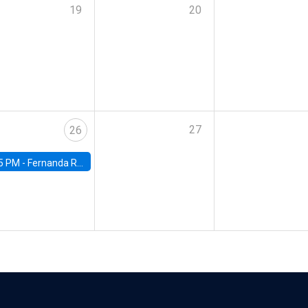
19
20
27
26
5 PM -
Fernanda Rojas Ampuero, University of Wisconsin-Madison