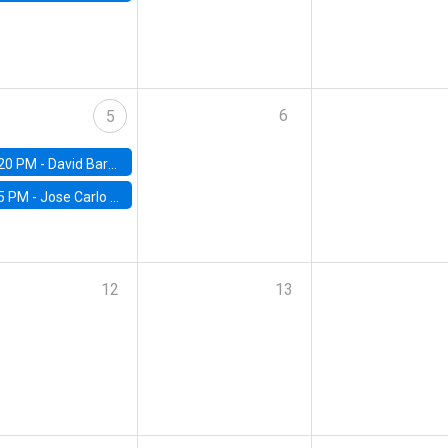
6
5
20 PM -
David Bardey, Universidad de los Andes - CEDE
5 PM -
Jose Carlo Bermudez, UC (ME) & World Bank
12
13