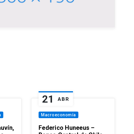
21
ABR
a
Macroeconomía
uvín,
Federico Huneeus –