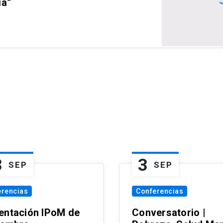
ia”
3
3
SEP
SEP
erencias
Conferencias
entación IPoM de
Conversatorio |