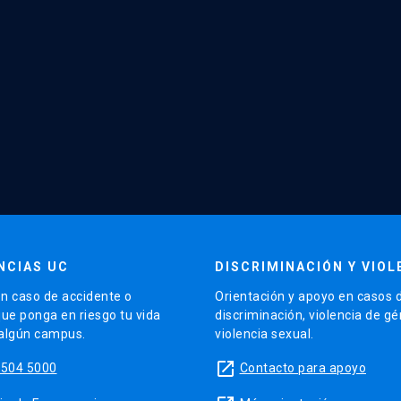
NCIAS UC
DISCRIMINACIÓN Y VIOL
n caso de accidente o
Orientación y apoyo en casos 
que ponga en riesgo tu vida
discriminación, violencia de g
 algún campus.
violencia sexual.
launch
5504 5000
Contacto para apoyo