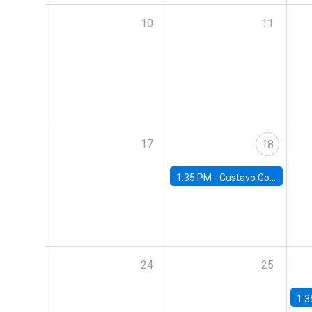
10
11
17
18
1:35 PM -
Gustavo González, Banco Central de Chile
24
25
1:3