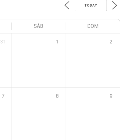
TODAY
SÁB
DOM
31
1
2
7
8
9