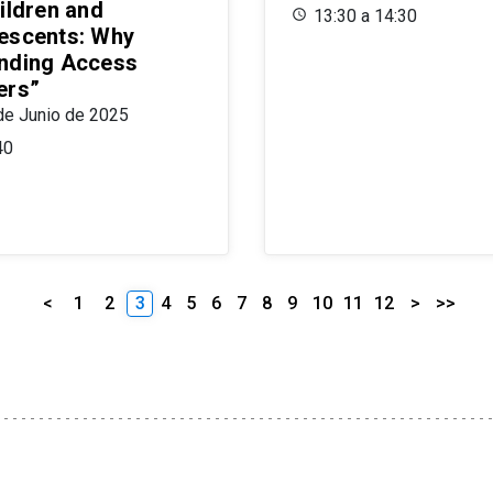
ildren and
13:30 a 14:30
escents: Why
nding Access
ers”
de Junio de 2025
40
<
1
2
3
4
5
6
7
8
9
10
11
12
>
>>