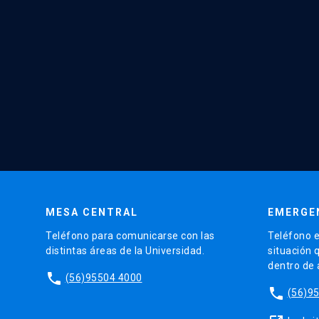
MESA CENTRAL
EMERGE
Teléfono para comunicarse con las
Teléfono e
distintas áreas de la Universidad.
situación 
dentro de
phone
(56)95504 4000
phone
(56)9