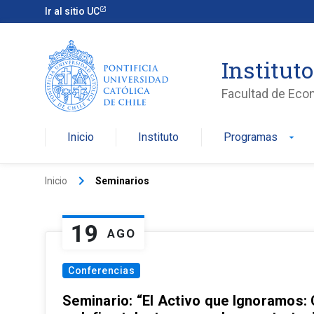
Ir al sitio UC
Institut
Facultad de Eco
Inicio
Instituto
Programas
arrow_drop_down
keyboard_arrow_right
Inicio
Seminarios
19
AGO
Conferencias
Seminario: “El Activo que Ignoramos: