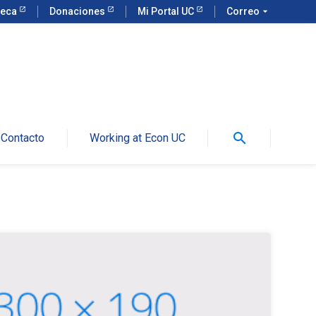
teca
Donaciones
Mi Portal UC
Correo
arrow_drop_down
search
Contacto
Working at Econ UC