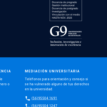
ENCIA
MEDIACIÓN UNIVERSITARIA
de
Teléfonos para orientación y consejo si
énero o
se ha vulnerado alguno de tus derechos
en la universidad.
phone
(56)95504 1691
phone
(56)95504 1247