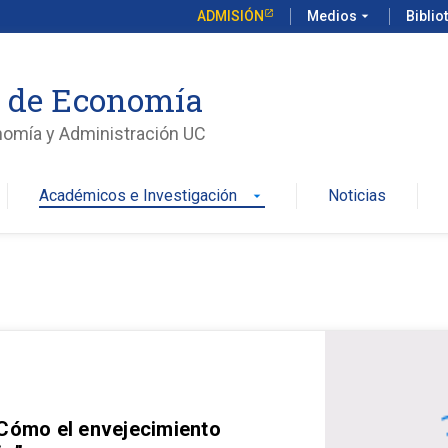
ADMISIÓN
Medios
arrow_drop_down
Biblio
o de Economía
nomía y Administración UC
Académicos e Investigación
Noticias
arrow_drop_down
 Cómo el envejecimiento