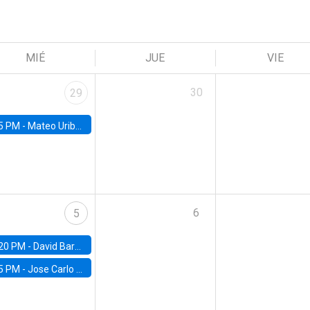
MIÉ
JUE
VIE
30
29
5 PM -
Mateo Uribe-Castro, Universidad de los Andes (Colombia)
6
5
20 PM -
David Bardey, Universidad de los Andes - CEDE
5 PM -
Jose Carlo Bermudez, UC (ME) & World Bank