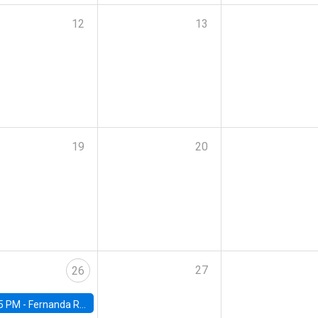
12
13
19
20
27
26
5 PM -
Fernanda Rojas Ampuero, University of Wisconsin-Madison