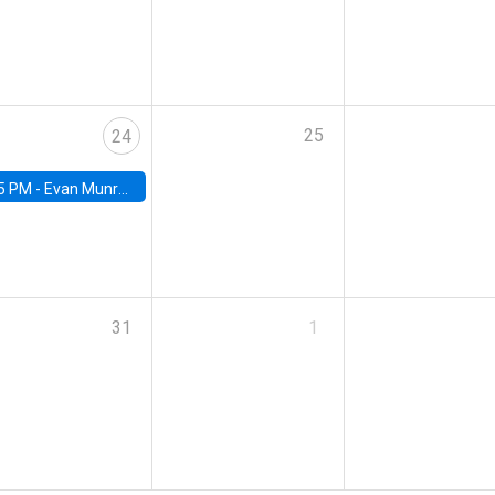
25
24
5 PM -
Evan Munro, Neyman Visiting Assistant Professor in the Department of Statistics at UC Berkeley
31
1