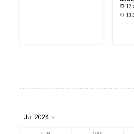
17 
13:
LUN
MAR