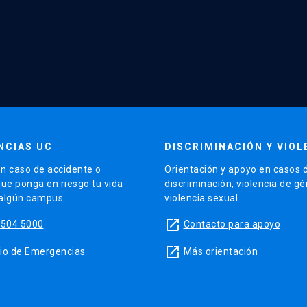
NCIAS UC
DISCRIMINACIÓN Y VIOL
n caso de accidente o
Orientación y apoyo en casos 
que ponga en riesgo tu vida
discriminación, violencia de g
 algún campus.
violencia sexual.
launch
5504 5000
Contacto para apoyo
launch
sitio de Emergencias
Más orientación