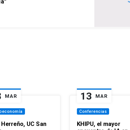
ia”
8
13
MAR
MAR
oeconomía
Conferencias
 Herreño, UC San
KHIPU, el mayor