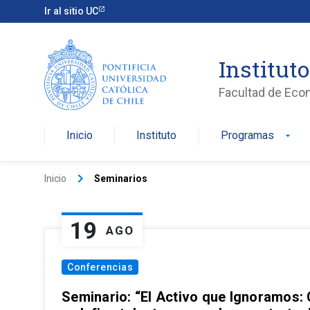
Ir al sitio UC
Institut
Facultad de Eco
Inicio
Instituto
Programas
arrow_drop_down
keyboard_arrow_right
Inicio
Seminarios
19
AGO
Conferencias
Seminario: “El Activo que Ignoramos: