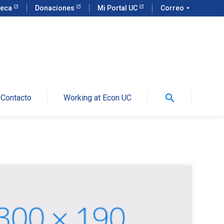
teca
Donaciones
Mi Portal UC
Correo
arrow_drop_down
search
Contacto
Working at Econ UC