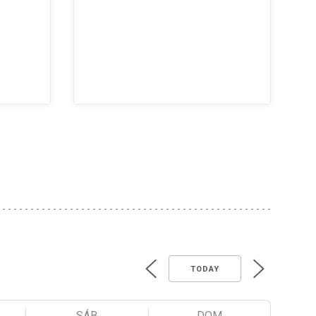
TODAY
SÁB
DOM