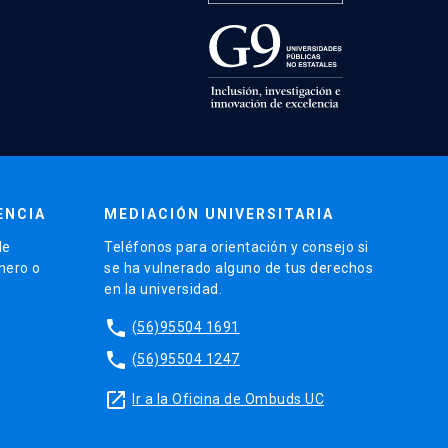
ENCIA
MEDIACIÓN UNIVERSITARIA
de
Teléfonos para orientación y consejo si
énero o
se ha vulnerado alguno de tus derechos
en la universidad.
phone
(56)95504 1691
phone
(56)95504 1247
launch
Ir a la Oficina de Ombuds UC