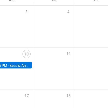
3
4
11
10
5 PM -
Beatriz Ahumada, PhD candidate, Universidad de Pittsburgh
17
18