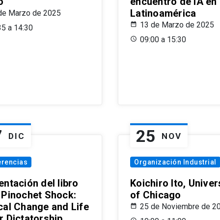
o
encuentro de IA en
Latinoamérica
de Marzo de 2025
13 de Marzo de 2025
35 a 14:30
09:00 a 15:30
7
25
DIC
NOV
erencias
Organización Industrial
ntación del libro
Koichiro Ito, Univer
 Pinochet Shock:
of Chicago
cal Change and Life
25 de Noviembre de 2
r Dictatorship