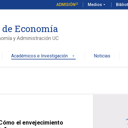
ADMISIÓN
Medios
arrow_drop_down
Biblio
o de Economía
nomía y Administración UC
Académicos e Investigación
Noticias
arrow_drop_down
 Cómo el envejecimiento