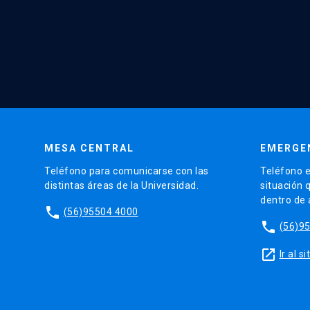
MESA CENTRAL
EMERGE
Teléfono para comunicarse con las
Teléfono e
distintas áreas de la Universidad.
situación 
dentro de
phone
(56)95504 4000
phone
(56)9
launch
Ir al 