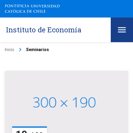
Instituto de Economía
keyboard_arrow_right
Inicio
Seminarios