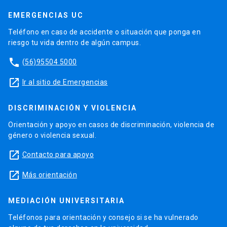
EMERGENCIAS UC
Teléfono en caso de accidente o situación que ponga en
riesgo tu vida dentro de algún campus.
phone
(56)95504 5000
launch
Ir al sitio de Emergencias
DISCRIMINACIÓN Y VIOLENCIA
Orientación y apoyo en casos de discriminación, violencia de
género o violencia sexual.
launch
Contacto para apoyo
launch
Más orientación
MEDIACIÓN UNIVERSITARIA
Teléfonos para orientación y consejo si se ha vulnerado