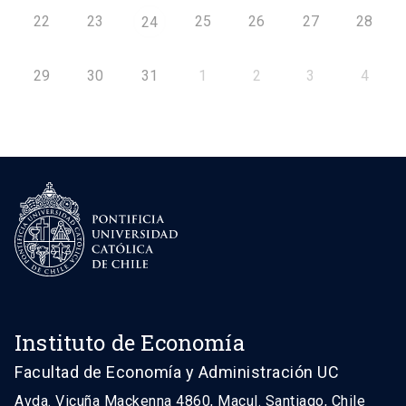
22
23
25
26
27
28
24
29
30
31
1
2
3
4
Instituto de Economía
Facultad de Economía y Administración UC
Avda. Vicuña Mackenna 4860, Macul. Santiago, Chile