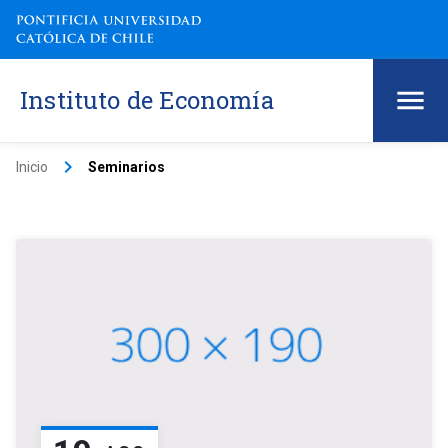
Instituto de Economía
keyboard_arrow_right
Inicio
Seminarios