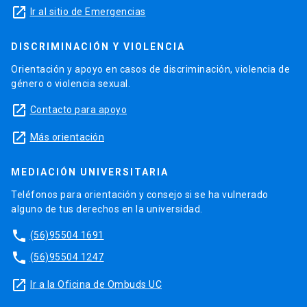
launch
Ir al sitio de Emergencias
DISCRIMINACIÓN Y VIOLENCIA
Orientación y apoyo en casos de discriminación, violencia de
género o violencia sexual.
launch
Contacto para apoyo
launch
Más orientación
MEDIACIÓN UNIVERSITARIA
Teléfonos para orientación y consejo si se ha vulnerado
alguno de tus derechos en la universidad.
phone
(56)95504 1691
phone
(56)95504 1247
launch
Ir a la Oficina de Ombuds UC