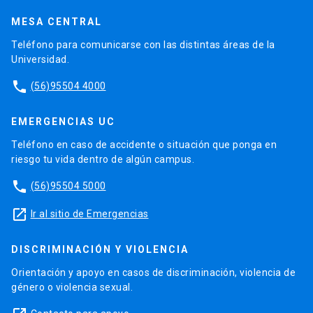
MESA CENTRAL
Teléfono para comunicarse con las distintas áreas de la
Universidad.
phone
(56)95504 4000
EMERGENCIAS UC
Teléfono en caso de accidente o situación que ponga en
riesgo tu vida dentro de algún campus.
phone
(56)95504 5000
launch
Ir al sitio de Emergencias
DISCRIMINACIÓN Y VIOLENCIA
Orientación y apoyo en casos de discriminación, violencia de
género o violencia sexual.