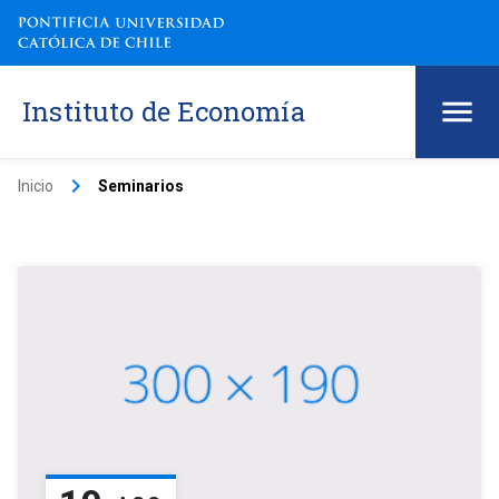
Instituto de Economía
keyboard_arrow_right
Inicio
Seminarios