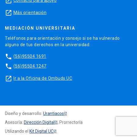
launch
Contacto para apoyo
launch
Más orientación
MEDIACIÓN UNIVERSITARIA
Teléfonos para orientación y consejo si se ha vulnerado
alguno de tus derechos en la universidad.
phone
(56)95504 1691
phone
(56)95504 1247
launch
Ir a la Oficina de Ombuds UC
Diseño y desarrollo:
Urantiacos
Asesoría:
Dirección Digital
, Prorrectoría
Utilizando el
Kit Digital UC