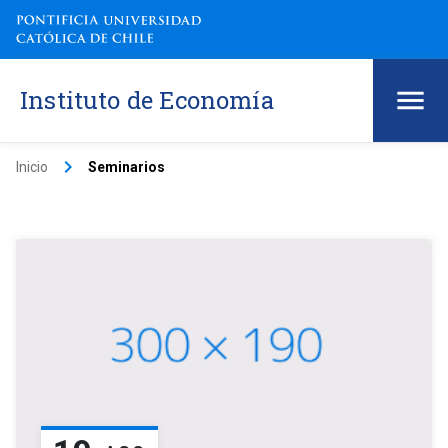
Instituto de Economía
keyboard_arrow_right
Inicio
Seminarios