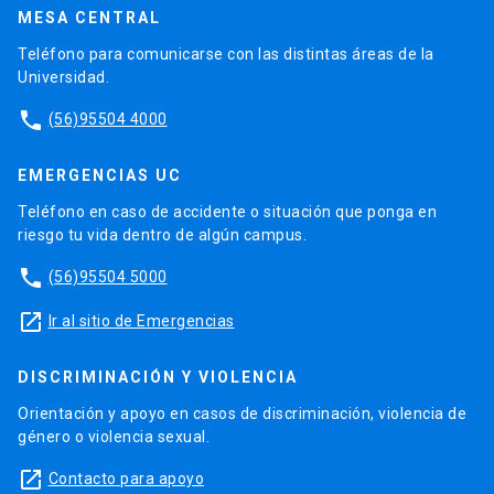
MESA CENTRAL
Teléfono para comunicarse con las distintas áreas de la
Universidad.
phone
(56)95504 4000
EMERGENCIAS UC
Teléfono en caso de accidente o situación que ponga en
riesgo tu vida dentro de algún campus.
phone
(56)95504 5000
launch
Ir al sitio de Emergencias
DISCRIMINACIÓN Y VIOLENCIA
Orientación y apoyo en casos de discriminación, violencia de
género o violencia sexual.
launch
Contacto para apoyo