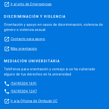
launch
Ir al sitio de Emergencias
DISCRIMINACIÓN Y VIOLENCIA
Orientación y apoyo en casos de discriminación, violencia de
género o violencia sexual.
launch
Contacto para apoyo
launch
Más orientación
MEDIACIÓN UNIVERSITARIA
Teléfonos para orientación y consejo si se ha vulnerado
alguno de tus derechos en la universidad.
phone
(56)95504 1691
phone
(56)95504 1247
launch
Ir a la Oficina de Ombuds UC