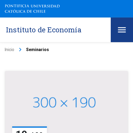
Instituto de Economía
keyboard_arrow_right
Inicio
Seminarios