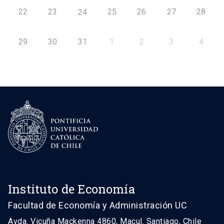
22
23
25
26
27
28
24
29
30
31
1
2
3
4
Instituto de Economía
Facultad de Economía y Administración UC
Avda. Vicuña Mackenna 4860, Macul. Santiago, Chile