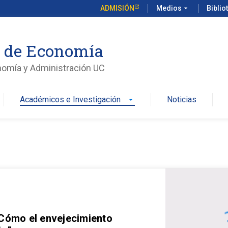
ADMISIÓN
Medios
arrow_drop_down
Biblio
o de Economía
nomía y Administración UC
Académicos e Investigación
Noticias
arrow_drop_down
 Cómo el envejecimiento