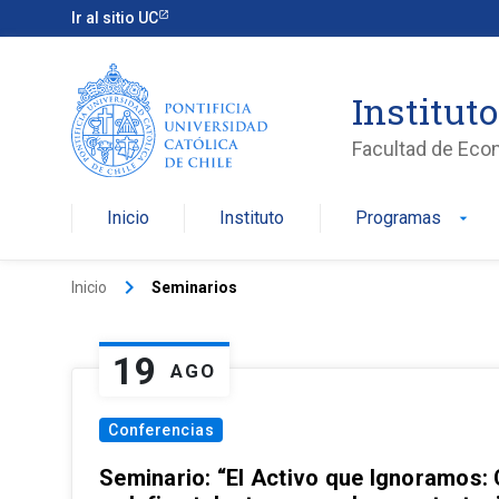
Ir al sitio UC
Institut
Facultad de Eco
Inicio
Instituto
Programas
arrow_drop_down
keyboard_arrow_right
Inicio
Seminarios
19
AGO
Conferencias
Seminario: “El Activo que Ignoramos: