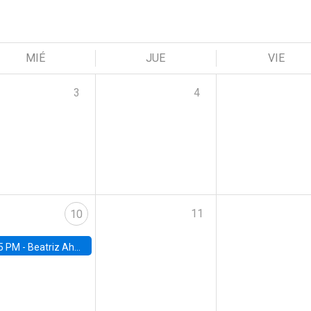
MIÉ
JUE
VIE
3
4
11
10
5 PM -
Beatriz Ahumada, PhD candidate, Universidad de Pittsburgh