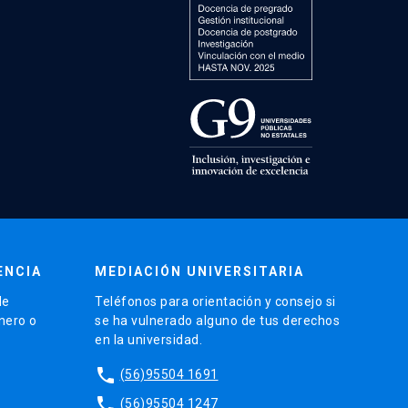
ENCIA
MEDIACIÓN UNIVERSITARIA
de
Teléfonos para orientación y consejo si
énero o
se ha vulnerado alguno de tus derechos
en la universidad.
phone
(56)95504 1691
phone
(56)95504 1247