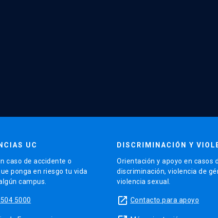
NCIAS UC
DISCRIMINACIÓN Y VIOL
n caso de accidente o
Orientación y apoyo en casos 
que ponga en riesgo tu vida
discriminación, violencia de g
 algún campus.
violencia sexual.
launch
5504 5000
Contacto para apoyo