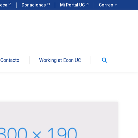
teca
Donaciones
Mi Portal UC
Correo
arrow_drop_down
search
Contacto
Working at Econ UC