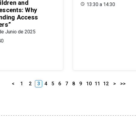
ildren and
13:30 a 14:30
escents: Why
nding Access
ers”
de Junio de 2025
40
<
1
2
3
4
5
6
7
8
9
10
11
12
>
>>