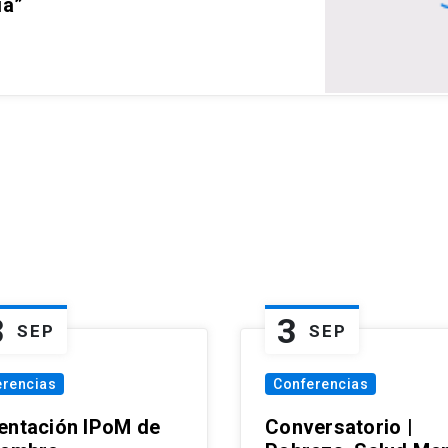
ia”
3
3
SEP
SEP
erencias
Conferencias
entación IPoM de
Conversatorio |