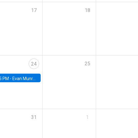
17
18
25
24
5 PM -
Evan Munro, Neyman Visiting Assistant Professor in the Department of Statistics at UC Berkeley
31
1