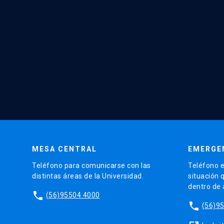
MESA CENTRAL
EMERGE
Teléfono para comunicarse con las
Teléfono e
distintas áreas de la Universidad.
situación 
dentro de
phone
(56)95504 4000
phone
(56)9