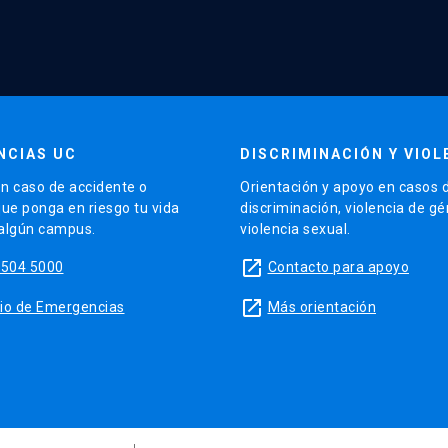
NCIAS UC
DISCRIMINACIÓN Y VIOL
n caso de accidente o
Orientación y apoyo en casos 
que ponga en riesgo tu vida
discriminación, violencia de g
 algún campus.
violencia sexual.
launch
5504 5000
Contacto para apoyo
launch
sitio de Emergencias
Más orientación