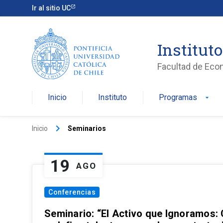
Ir al sitio UC
Institut
Facultad de Eco
Inicio
Instituto
Programas
arrow_drop_down
keyboard_arrow_right
Inicio
Seminarios
19
AGO
Conferencias
Seminario: “El Activo que Ignoramos: