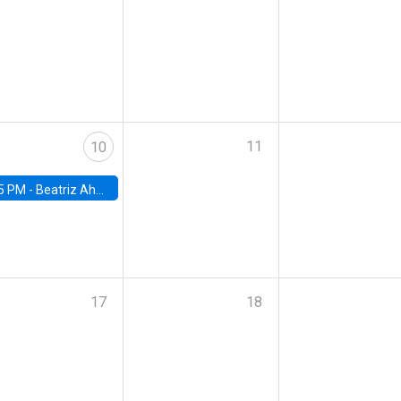
11
10
5 PM -
Beatriz Ahumada, PhD candidate, Universidad de Pittsburgh
17
18