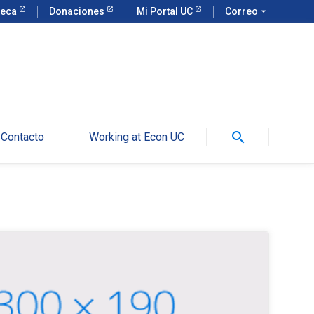
teca
Donaciones
Mi Portal UC
Correo
arrow_drop_down
search
Contacto
Working at Econ UC