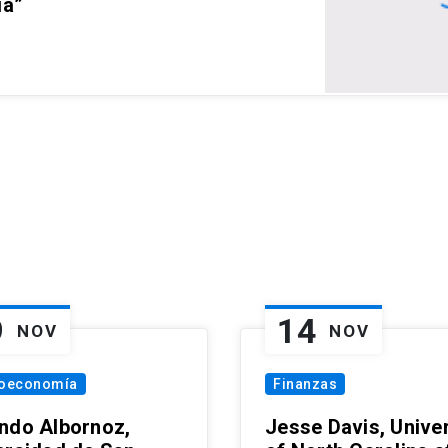
ia”
9
14
NOV
NOV
oeconomía
Finanzas
ndo Albornoz,
Jesse Davis, Univer