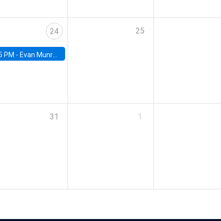
25
24
5 PM -
Evan Munro, Neyman Visiting Assistant Professor in the Department of Statistics at UC Berkeley
31
1