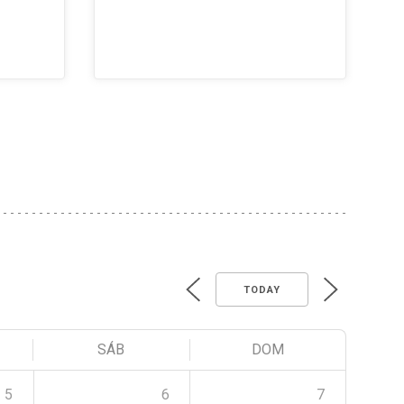
TODAY
SÁB
DOM
5
6
7