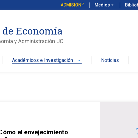
ADMISIÓN
Medios
arrow_drop_down
Biblio
o de Economía
nomía y Administración UC
Académicos e Investigación
Noticias
arrow_drop_down
 Cómo el envejecimiento