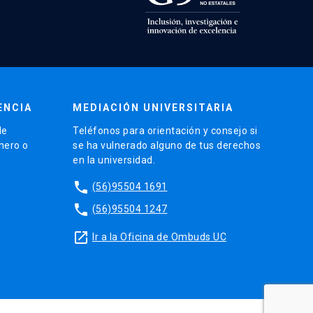
ENCIA
MEDIACIÓN UNIVERSITARIA
de
Teléfonos para orientación y consejo si
énero o
se ha vulnerado alguno de tus derechos
en la universidad.
phone
(56)95504 1691
phone
(56)95504 1247
launch
Ir a la Oficina de Ombuds UC