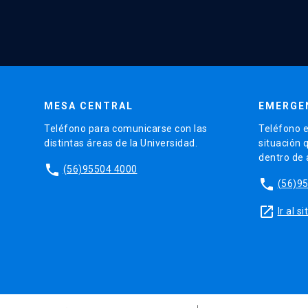
MESA CENTRAL
EMERGE
Teléfono para comunicarse con las
Teléfono e
distintas áreas de la Universidad.
situación 
dentro de
phone
(56)95504 4000
phone
(56)9
launch
Ir al 