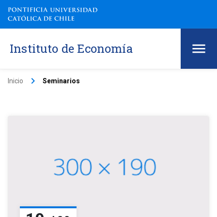
Instituto de Economía
keyboard_arrow_right
Inicio
Seminarios