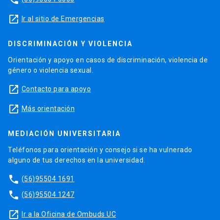
launch
Ir al sitio de Emergencias
DISCRIMINACIÓN Y VIOLENCIA
Orientación y apoyo en casos de discriminación, violencia de
género o violencia sexual.
launch
Contacto para apoyo
launch
Más orientación
MEDIACIÓN UNIVERSITARIA
Teléfonos para orientación y consejo si se ha vulnerado
alguno de tus derechos en la universidad.
phone
(56)95504 1691
phone
(56)95504 1247
launch
Ir a la Oficina de Ombuds UC