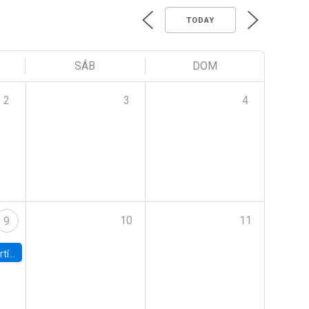
TODAY
SÁB
DOM
2
3
4
10
11
9
onomía UC