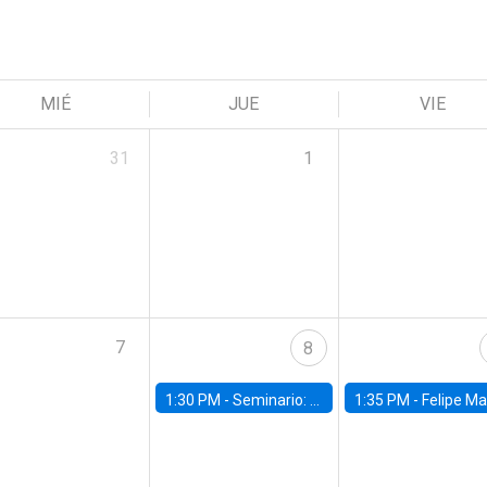
MIÉ
JUE
VIE
31
1
7
8
1:30 PM -
Seminario: “Recuperando la humanidad para progresar en la era de la IA»
1:35 PM -
Felipe Martínez, alumno Doctorado en Ec