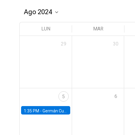
LUN
MAR
29
30
6
5
1:35 PM -
Germán Cubas, University of Houston