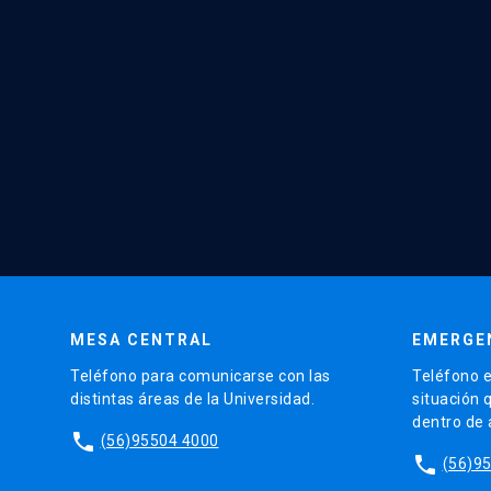
MESA CENTRAL
EMERGE
Teléfono para comunicarse con las
Teléfono e
distintas áreas de la Universidad.
situación 
dentro de
phone
(56)95504 4000
phone
(56)9