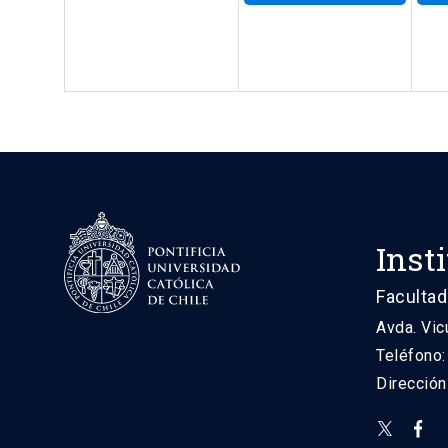
Inst
Facultad
Avda. Vic
Teléfono
Direcció