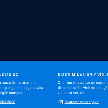
NCIAS UC
DISCRIMINACIÓN Y VIOL
n caso de accidente o
Orientación y apoyo en casos 
que ponga en riesgo tu vida
discriminación, violencia de g
 algún campus.
violencia sexual.
launch
5504 5000
Contacto para apoyo