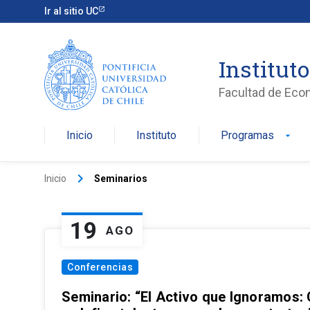
Ir al sitio UC
Institut
Facultad de Eco
Inicio
Instituto
Programas
arrow_drop_down
keyboard_arrow_right
Inicio
Seminarios
19
AGO
Conferencias
Seminario: “El Activo que Ignoramos: