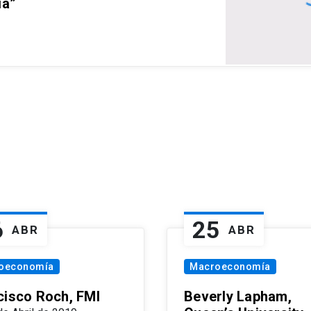
ia”
6
25
ABR
ABR
oeconomía
Macroeconomía
cisco Roch, FMI
Beverly Lapham,