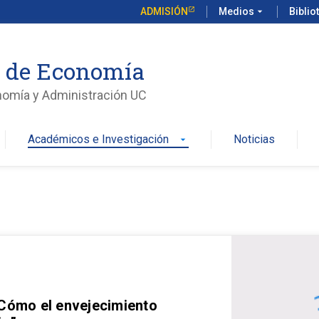
ADMISIÓN
Medios
arrow_drop_down
Biblio
o de Economía
nomía y Administración UC
Académicos e Investigación
Noticias
arrow_drop_down
 Cómo el envejecimiento