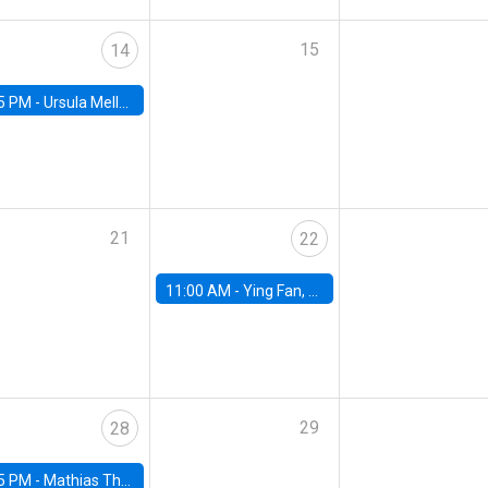
15
14
5 PM -
Ursula Mello, Insper - Institute of Education and Research
21
22
11:00 AM -
Ying Fan, University of Michigan
29
28
5 PM -
Mathias Thoenig, University of Lausanne