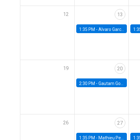
12
13
1:35 PM -
Alvaro Garcia-Marin, Universidad de Los Andes
1:3
19
20
2:30 PM -
Gautam Gowrisankaran, Columbia University
26
27
1:35 PM -
Mathieu Pedemonte, IDB
1:3