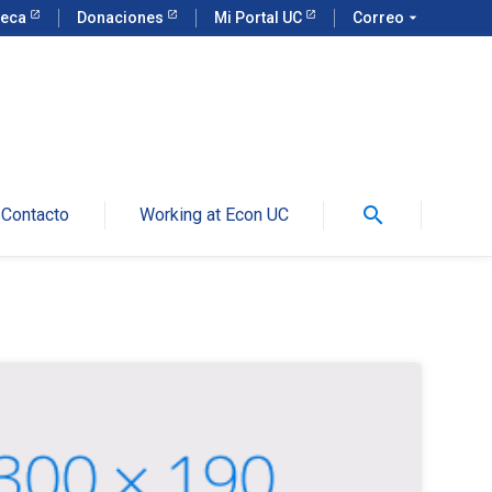
teca
Donaciones
Mi Portal UC
Correo
arrow_drop_down
search
Contacto
Working at Econ UC