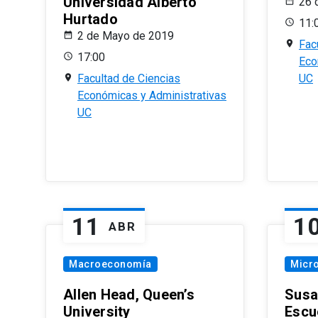
Universidad Alberto
26 
Hurtado
11:
2 de Mayo de 2019
Fac
17:00
Eco
Facultad de Ciencias
UC
Económicas y Administrativas
UC
11
1
ABR
Macroeconomía
Micr
Allen Head, Queen’s
Susa
University
Escu