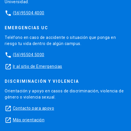
Universidad.
phone
(56)95504 4000
EMERGENCIAS UC
Teléfono en caso de accidente o situación que ponga en
riesgo tu vida dentro de algún campus.
phone
(56)95504 5000
launch
Ir al sitio de Emergencias
DISCRIMINACIÓN Y VIOLENCIA
Orientación y apoyo en casos de discriminación, violencia de
género o violencia sexual.
launch
Contacto para apoyo
launch
Más orientación