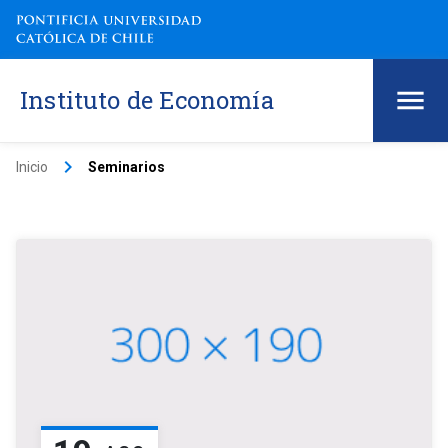
Instituto de Economía
keyboard_arrow_right
Inicio
Seminarios