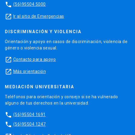
phone
(56)95504 5000
launch
Ir al sitio de Emergencias
DISCRIMINACIÓN Y VIOLENCIA
Orientación y apoyo en casos de discriminación, violencia de
género o violencia sexual.
launch
Contacto para apoyo
launch
Más orientación
MEDIACIÓN UNIVERSITARIA
Teléfonos para orientación y consejo si se ha vulnerado
alguno de tus derechos en la universidad.
phone
(56)95504 1691
phone
(56)95504 1247