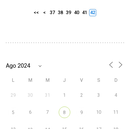
<<
<
37
38
39
40
41
42
L
M
M
J
V
S
D
29
30
31
1
2
3
4
6
7
10
11
5
8
9