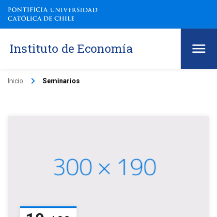
Instituto de Economía
keyboard_arrow_right
Inicio
Seminarios