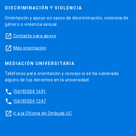
DISCRIMINACIÓN Y VIOLENCIA
Orientación y apoyo en casos de discriminación, violencia de
género o violencia sexual.
launch
Contacto para apoyo
launch
Más orientación
MEDIACIÓN UNIVERSITARIA
Teléfonos para orientación y consejo si se ha vulnerado
alguno de tus derechos en la universidad.
phone
(56)95504 1691
phone
(56)95504 1247
launch
Ir a la Oficina de Ombuds UC