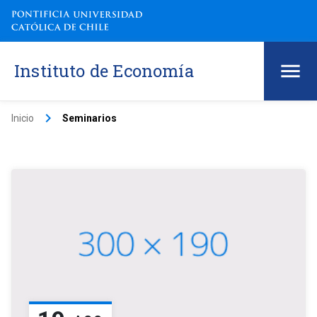
Instituto de Economía
keyboard_arrow_right
Inicio
Seminarios