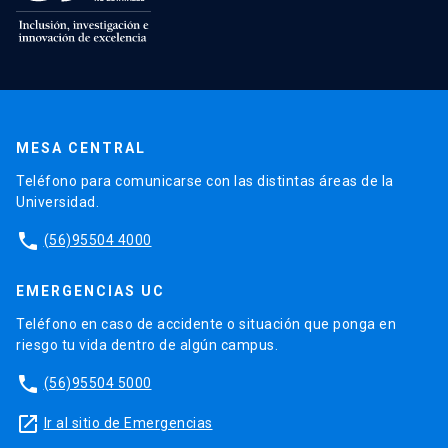
MESA CENTRAL
Teléfono para comunicarse con las distintas áreas de la
Universidad.
phone
(56)95504 4000
EMERGENCIAS UC
Teléfono en caso de accidente o situación que ponga en
riesgo tu vida dentro de algún campus.
phone
(56)95504 5000
launch
Ir al sitio de Emergencias