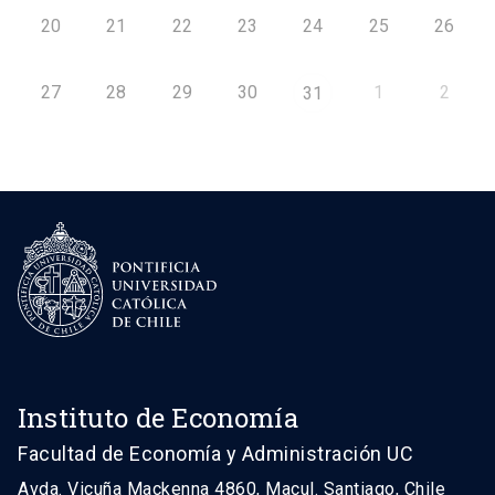
20
21
22
23
24
25
26
27
28
29
30
1
2
31
Instituto de Economía
Facultad de Economía y Administración UC
Avda. Vicuña Mackenna 4860, Macul. Santiago, Chile