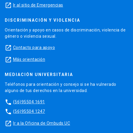
launch
Ir al sitio de Emergencias
DISCRIMINACIÓN Y VIOLENCIA
Orientación y apoyo en casos de discriminación, violencia de
género o violencia sexual.
launch
Contacto para apoyo
launch
Más orientación
MEDIACIÓN UNIVERSITARIA
Teléfonos para orientación y consejo si se ha vulnerado
alguno de tus derechos en la universidad.
phone
(56)95504 1691
phone
(56)95504 1247
launch
Ir a la Oficina de Ombuds UC