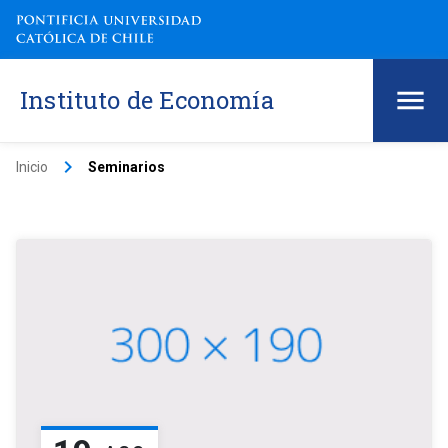
Instituto de Economía
keyboard_arrow_right
Inicio
Seminarios