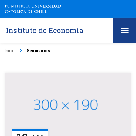
Instituto de Economía
keyboard_arrow_right
Inicio
Seminarios