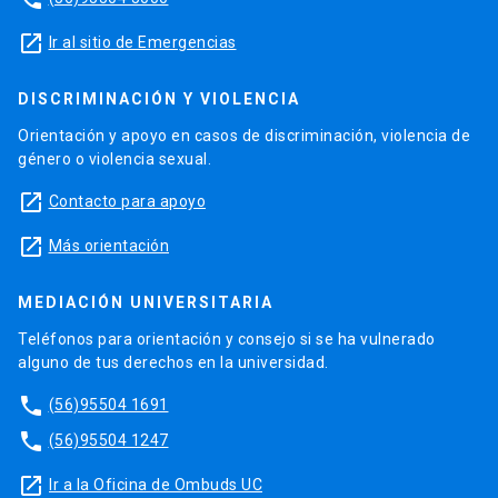
launch
Ir al sitio de Emergencias
DISCRIMINACIÓN Y VIOLENCIA
Orientación y apoyo en casos de discriminación, violencia de
género o violencia sexual.
launch
Contacto para apoyo
launch
Más orientación
MEDIACIÓN UNIVERSITARIA
Teléfonos para orientación y consejo si se ha vulnerado
alguno de tus derechos en la universidad.
phone
(56)95504 1691
phone
(56)95504 1247
launch
Ir a la Oficina de Ombuds UC