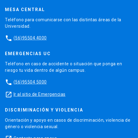
MESA CENTRAL
Teléfono para comunicarse con las distintas áreas de la
Universidad.
phone
(56)95504 4000
EMERGENCIAS UC
Teléfono en caso de accidente o situación que ponga en
riesgo tu vida dentro de algún campus.
phone
(56)95504 5000
launch
Ir al sitio de Emergencias
DISCRIMINACIÓN Y VIOLENCIA
Orientación y apoyo en casos de discriminación, violencia de
género o violencia sexual.