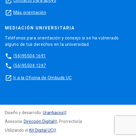
launch
Contacto para apoyo
launch
Más orientación
MEDIACIÓN UNIVERSITARIA
Teléfonos para orientación y consejo si se ha vulnerado
alguno de tus derechos en la universidad.
phone
(56)95504 1691
phone
(56)95504 1247
launch
Ir a la Oficina de Ombuds UC
Diseño y desarrollo:
Urantiacos
Asesoría:
Dirección Digital
, Prorrectoría
Utilizando el
Kit Digital UC