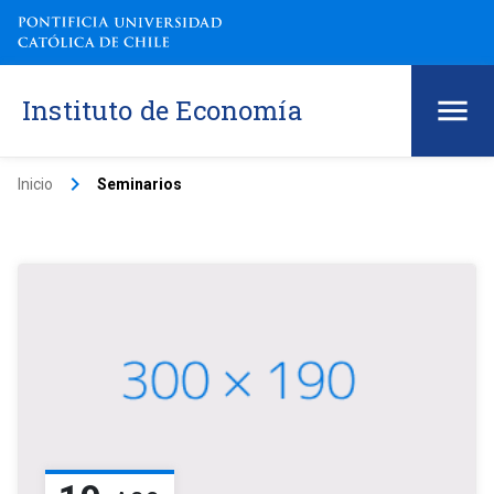
Instituto de Economía
keyboard_arrow_right
Inicio
Seminarios