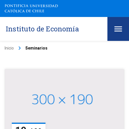
Instituto de Economía
keyboard_arrow_right
Inicio
Seminarios