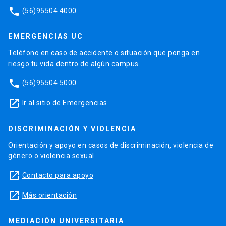
phone
(56)95504 4000
EMERGENCIAS UC
Teléfono en caso de accidente o situación que ponga en
riesgo tu vida dentro de algún campus.
phone
(56)95504 5000
launch
Ir al sitio de Emergencias
DISCRIMINACIÓN Y VIOLENCIA
Orientación y apoyo en casos de discriminación, violencia de
género o violencia sexual.
launch
Contacto para apoyo
launch
Más orientación
MEDIACIÓN UNIVERSITARIA