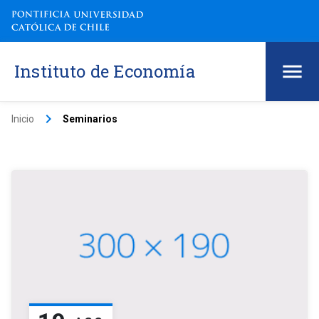
Instituto de Economía
keyboard_arrow_right
Inicio
Seminarios