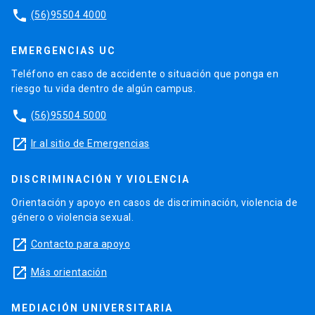
phone
(56)95504 4000
EMERGENCIAS UC
Teléfono en caso de accidente o situación que ponga en
riesgo tu vida dentro de algún campus.
phone
(56)95504 5000
launch
Ir al sitio de Emergencias
DISCRIMINACIÓN Y VIOLENCIA
Orientación y apoyo en casos de discriminación, violencia de
género o violencia sexual.
launch
Contacto para apoyo
launch
Más orientación
MEDIACIÓN UNIVERSITARIA