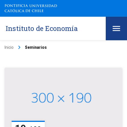
Instituto de Economía
keyboard_arrow_right
Inicio
Seminarios