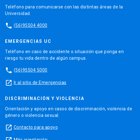
Teléfono para comunicarse con las distintas áreas de la
Universidad.
phone
(56)95504 4000
EMERGENCIAS UC
Teléfono en caso de accidente o situación que ponga en
riesgo tu vida dentro de algún campus.
phone
(56)95504 5000
launch
Ir al sitio de Emergencias
DISCRIMINACIÓN Y VIOLENCIA
Orientación y apoyo en casos de discriminación, violencia de
género o violencia sexual.
launch
Contacto para apoyo
Más orientación