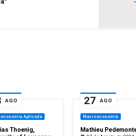
ia”
8
27
AGO
AGO
oeconomía Aplicada
Macroeconomía
ias Thoenig,
Mathieu Pedemonte