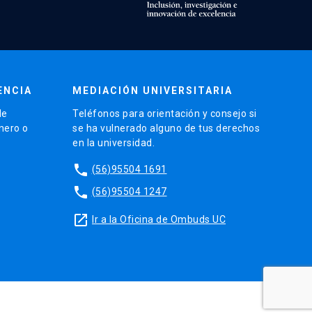
ENCIA
MEDIACIÓN UNIVERSITARIA
de
Teléfonos para orientación y consejo si
énero o
se ha vulnerado alguno de tus derechos
en la universidad.
phone
(56)95504 1691
phone
(56)95504 1247
launch
Ir a la Oficina de Ombuds UC