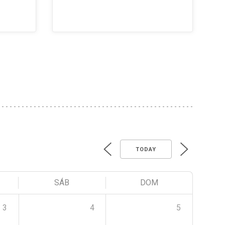
TODAY
SÁB
DOM
3
4
5