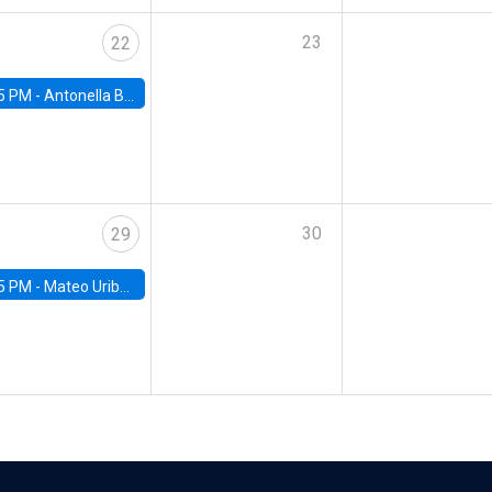
23
22
5 PM -
Antonella Bancalari, Institute for Fiscal Studies (IFS) and Research Associate at University College London (UCL)
30
29
5 PM -
Mateo Uribe-Castro, Universidad de los Andes (Colombia)