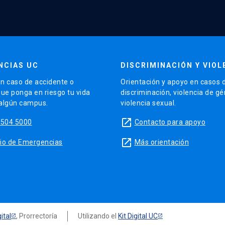
NCIAS UC
DISCRIMINACIÓN Y VIOL
n caso de accidente o
Orientación y apoyo en casos 
que ponga en riesgo tu vida
discriminación, violencia de g
 algún campus.
violencia sexual.
launch
5504 5000
Contacto para apoyo
launch
sitio de Emergencias
Más orientación
ital
, Prorrectoría
Utilizando el
Kit Digital UC