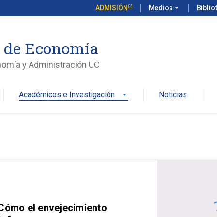
ADMISIÓN
Medios
arrow_drop_down
Biblio
o de Economía
nomía y Administración UC
Académicos e Investigación
Noticias
arrow_drop_down
 Cómo el envejecimiento