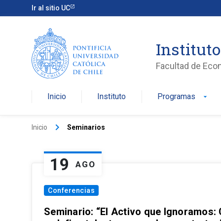
Ir al sitio UC
Institut
Facultad de Eco
Inicio
Instituto
Programas
arrow_drop_down
keyboard_arrow_right
Inicio
Seminarios
19
AGO
Conferencias
Seminario: “El Activo que Ignoramos: