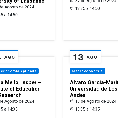
ersity of Lausanne
27 de Agosto de 2024
de Agosto de 2024
13:35 a 14:50
35 a 14:50
4
13
AGO
AGO
oeconomía Aplicada
Macroeconomía
a Mello, Insper –
Alvaro Garcia-Mari
tute of Education
Universidad de Los
Research
Andes
de Agosto de 2024
13 de Agosto de 2024
35 a 14:35
13:35 a 14:35