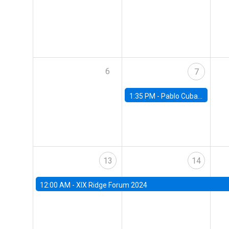
6
7
1:35 PM -
Pablo Cuba, FED Board
13
14
12:00 AM -
XIX Ridge Forum 2024