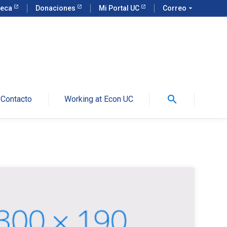
teca
Donaciones
Mi Portal UC
Correo
arrow_drop_down
search
Contacto
Working at Econ UC