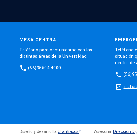
MESA CENTRAL
EMERGE
Teléfono para comunicarse con las
Teléfono e
distintas áreas de la Universidad.
situación 
dentro de
phone
(56)95504 4000
phone
(56)9
launch
Ir al 
Diseño y desarrollo:
Urantiacos
Asesoría:
Dirección Dig