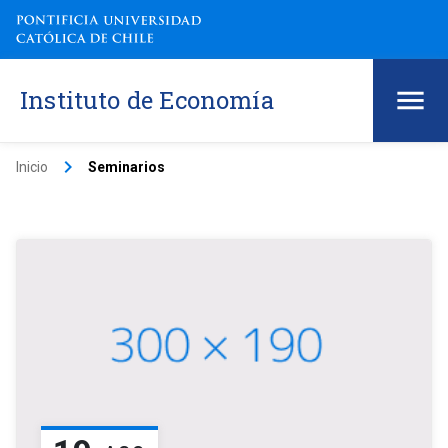
Instituto de Economía
keyboard_arrow_right
Inicio
Seminarios