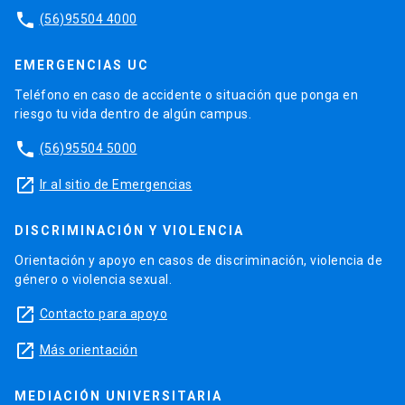
phone
(56)95504 4000
EMERGENCIAS UC
Teléfono en caso de accidente o situación que ponga en
riesgo tu vida dentro de algún campus.
phone
(56)95504 5000
launch
Ir al sitio de Emergencias
DISCRIMINACIÓN Y VIOLENCIA
Orientación y apoyo en casos de discriminación, violencia de
género o violencia sexual.
launch
Contacto para apoyo
launch
Más orientación
MEDIACIÓN UNIVERSITARIA