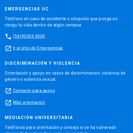
EMERGENCIAS UC
Teléfono en caso de accidente o situación que ponga en
riesgo tu vida dentro de algún campus.
phone
(56)95504 5000
launch
Ir al sitio de Emergencias
DISCRIMINACIÓN Y VIOLENCIA
Orientación y apoyo en casos de discriminación, violencia de
género o violencia sexual.
launch
Contacto para apoyo
launch
Más orientación
MEDIACIÓN UNIVERSITARIA
Teléfonos para orientación y consejo si se ha vulnerado