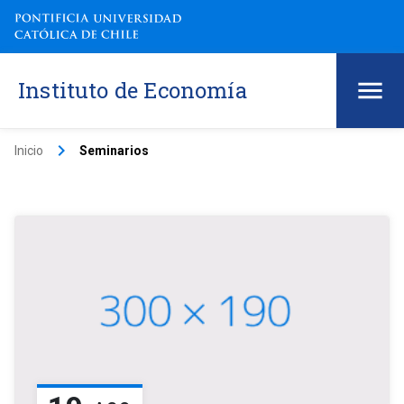
Instituto de Economía
keyboard_arrow_right
Inicio
Seminarios