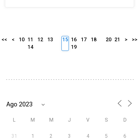
<<
<
10
11
12
13
15
16
17
18
20
21
>
>>
14
19
L
M
M
J
V
S
D
31
1
2
3
4
5
6