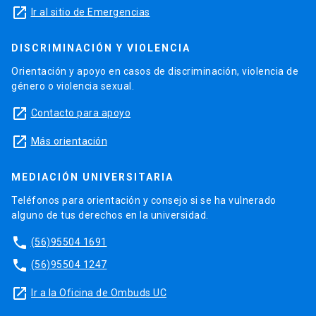
launch
Ir al sitio de Emergencias
DISCRIMINACIÓN Y VIOLENCIA
Orientación y apoyo en casos de discriminación, violencia de
género o violencia sexual.
launch
Contacto para apoyo
launch
Más orientación
MEDIACIÓN UNIVERSITARIA
Teléfonos para orientación y consejo si se ha vulnerado
alguno de tus derechos en la universidad.
phone
(56)95504 1691
phone
(56)95504 1247
launch
Ir a la Oficina de Ombuds UC