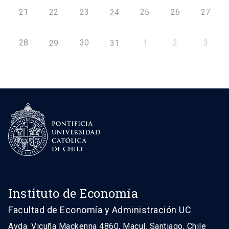
21
22
23
25
26
27
24
28
30
1
2
3
29
31
Instituto de Economía
Facultad de Economía y Administración UC
Avda. Vicuña Mackenna 4860, Macul. Santiago, Chile