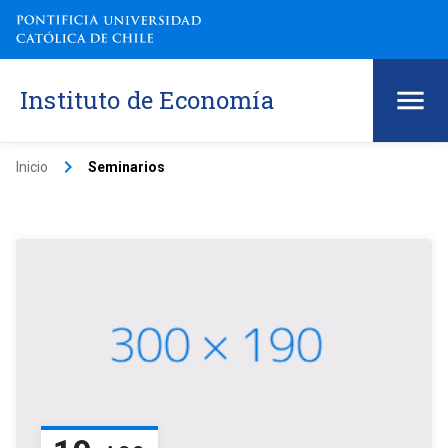
Instituto de Economía
keyboard_arrow_right
Inicio
Seminarios