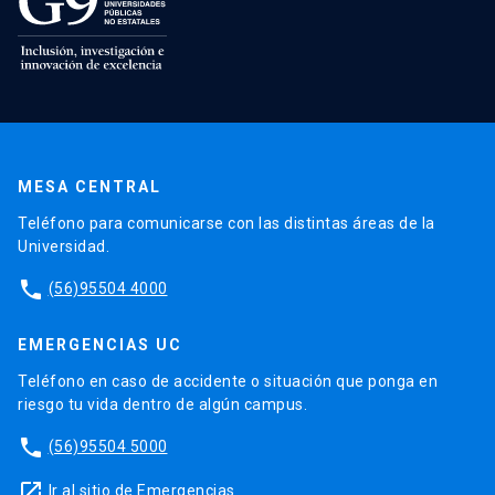
MESA CENTRAL
Teléfono para comunicarse con las distintas áreas de la
Universidad.
phone
(56)95504 4000
EMERGENCIAS UC
Teléfono en caso de accidente o situación que ponga en
riesgo tu vida dentro de algún campus.
phone
(56)95504 5000
launch
Ir al sitio de Emergencias