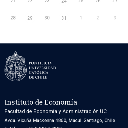
21
22
23
25
26
27
24
28
30
1
2
3
29
31
Instituto de Economía
Facultad de Economía y Administración UC
Avda. Vicuña Mackenna 4860, Macul. Santiago, Chile