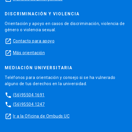
DISCRIMINACIÓN Y VIOLENCIA
Orientación y apoyo en casos de discriminación, violencia de
género o violencia sexual.
launch
Contacto para apoyo
launch
Más orientación
MEDIACIÓN UNIVERSITARIA
Teléfonos para orientación y consejo si se ha vulnerado
alguno de tus derechos en la universidad.
phone
(56)95504 1691
phone
(56)95504 1247
launch
Ir a la Oficina de Ombuds UC