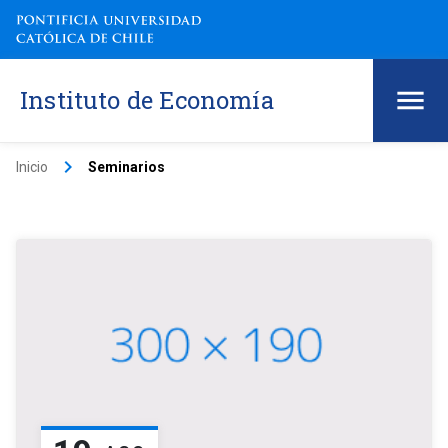
Instituto de Economía
keyboard_arrow_right
Inicio
Seminarios