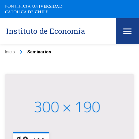
Instituto de Economía
keyboard_arrow_right
Inicio
Seminarios