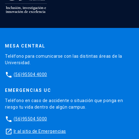
MESA CENTRAL
Teléfono para comunicarse con las distintas áreas de la
Universidad.
phone
(56)95504 4000
EMERGENCIAS UC
Teléfono en caso de accidente o situación que ponga en
riesgo tu vida dentro de algún campus.
phone
(56)95504 5000
launch
Ir al sitio de Emergencias