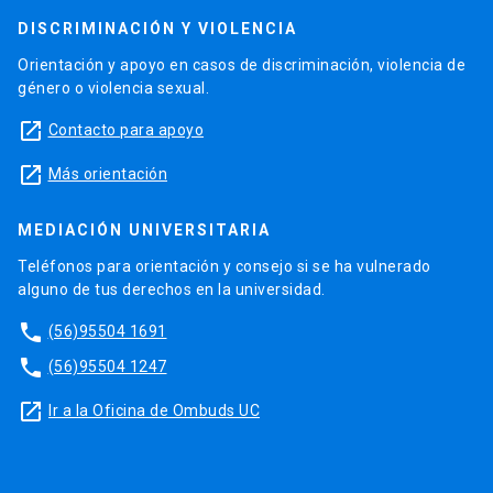
DISCRIMINACIÓN Y VIOLENCIA
Orientación y apoyo en casos de discriminación, violencia de
género o violencia sexual.
launch
Contacto para apoyo
launch
Más orientación
MEDIACIÓN UNIVERSITARIA
Teléfonos para orientación y consejo si se ha vulnerado
alguno de tus derechos en la universidad.
phone
(56)95504 1691
phone
(56)95504 1247
launch
Ir a la Oficina de Ombuds UC