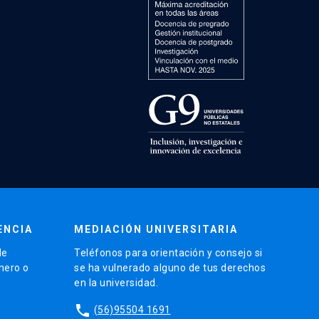
ENCIA
MEDIACIÓN UNIVERSITARIA
de
Teléfonos para orientación y consejo si
énero o
se ha vulnerado alguno de tus derechos
en la universidad.
phone
(56)95504 1691