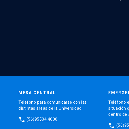
MESA CENTRAL
EMERGE
Teléfono para comunicarse con las
Teléfono e
distintas áreas de la Universidad.
situación 
dentro de
phone
(56)95504 4000
phone
(56)9