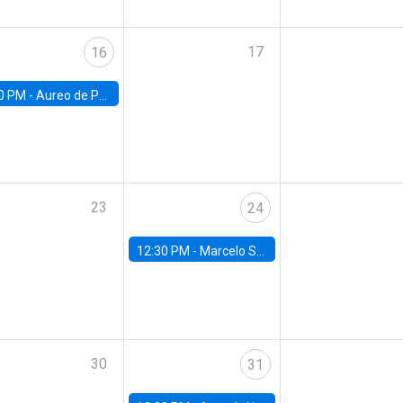
17
16
0 PM -
Aureo de Paula, UCL
23
24
12:30 PM -
Marcelo Sant'Anna, FGV - EPGE
30
31