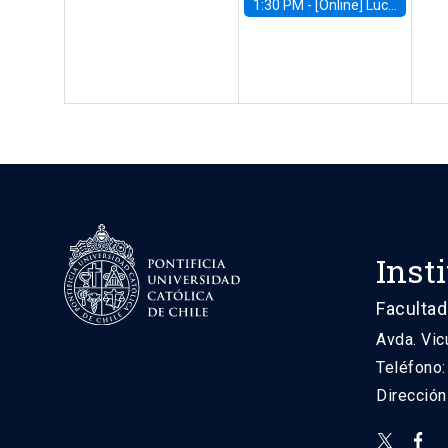
1:30 PM -
[Online] Luciana Juvenal, International Monetary Fund (IMF)
Inst
Facultad
Avda. Vic
Teléfono
Direcció