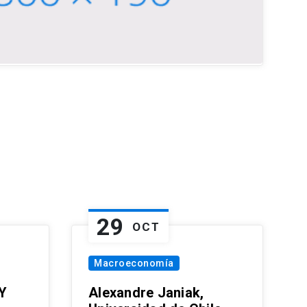
29
OCT
Macroeconomía
Y
Alexandre Janiak,