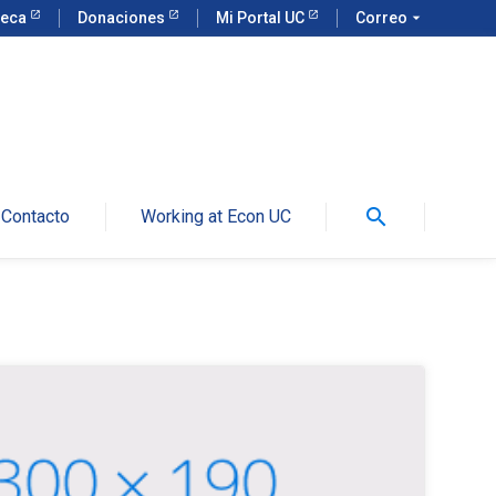
teca
Donaciones
Mi Portal UC
Correo
arrow_drop_down
search
Contacto
Working at Econ UC