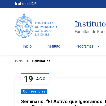
Ir al sitio UC
Institut
Facultad de Eco
Inicio
Instituto
Programas
arrow_drop_down
keyboard_arrow_right
Inicio
Seminarios
19
AGO
Conferencias
Seminario: “El Activo que Ignoramos: