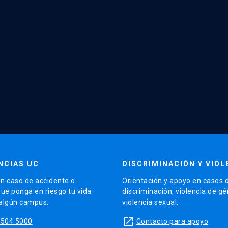
NCIAS UC
DISCRIMINACIÓN Y VIOL
n caso de accidente o
Orientación y apoyo en casos 
que ponga en riesgo tu vida
discriminación, violencia de g
 algún campus.
violencia sexual.
launch
5504 5000
Contacto para apoyo