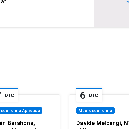
ia”
7
6
DIC
DIC
oeconomía Aplicada
Macroeconomía
án Barahona,
Davide Melcangi, N