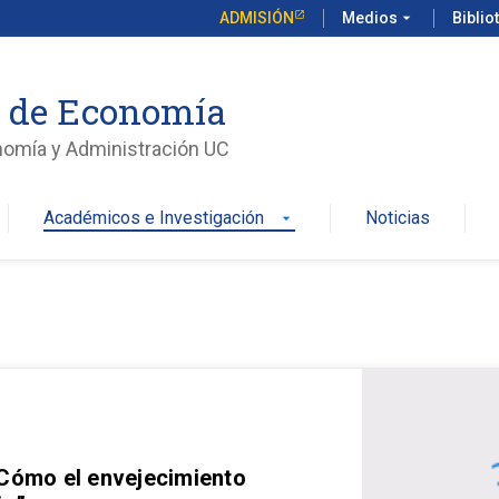
ADMISIÓN
Medios
arrow_drop_down
Biblio
o de Economía
nomía y Administración UC
Académicos e Investigación
Noticias
arrow_drop_down
 Cómo el envejecimiento