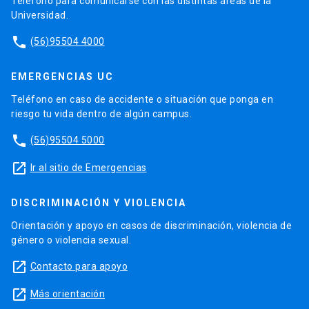
Teléfono para comunicarse con las distintas áreas de la
Universidad.
phone
(56)95504 4000
EMERGENCIAS UC
Teléfono en caso de accidente o situación que ponga en
riesgo tu vida dentro de algún campus.
phone
(56)95504 5000
launch
Ir al sitio de Emergencias
DISCRIMINACIÓN Y VIOLENCIA
Orientación y apoyo en casos de discriminación, violencia de
género o violencia sexual.
launch
Contacto para apoyo
launch
Más orientación