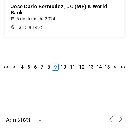
Jose Carlo Bermudez, UC (ME) & World
Bank
5 de Junio de 2024
13:35 a 14:35
<<
<
4
5
6
7
8
9
10
11
12
13
14
15
>
>>