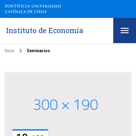
Instituto de Economía
keyboard_arrow_right
Inicio
Seminarios