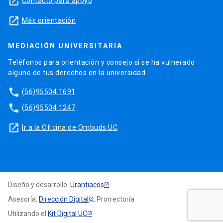
launch
Contacto para apoyo
launch
Más orientación
MEDIACIÓN UNIVERSITARIA
Teléfonos para orientación y consejo si se ha vulnerado
alguno de tus derechos en la universidad.
phone
(56)95504 1691
phone
(56)95504 1247
launch
Ir a la Oficina de Ombuds UC
Diseño y desarrollo:
Urantiacos
Asesoría:
Dirección Digital
, Prorrectoría
Utilizando el
Kit Digital UC