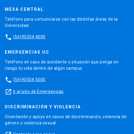
MESA CENTRAL
Teléfono para comunicarse con las distintas áreas de la
Universidad.
phone
(56)95504 4000
EMERGENCIAS UC
Teléfono en caso de accidente o situación que ponga en
riesgo tu vida dentro de algún campus.
phone
(56)95504 5000
launch
Ir al sitio de Emergencias
DISCRIMINACIÓN Y VIOLENCIA
Orientación y apoyo en casos de discriminación, violencia de
género o violencia sexual.