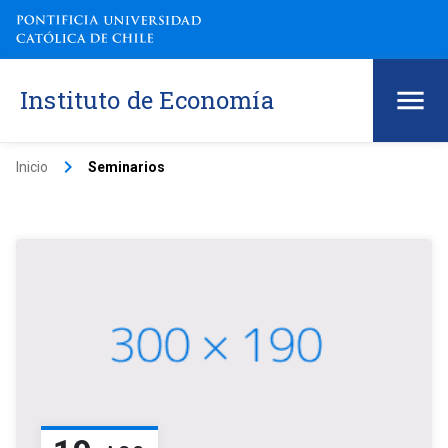
Instituto de Economía
keyboard_arrow_right
Inicio
Seminarios